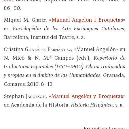
86–90.
Miquel M.
Gibert
. «
Manuel Angelon i Broquetas
»
en
Enciclopèdia de les Arts Escèniques Catalanes
,
Barcelona, Institut del Teatre, s. a.
Cristina G
onzález
F
ernández
, «Manuel Angelón» en
N. Micó & N. M.ª Campos (eds.),
Repertorio de
traductores españoles (1750–1900). Obras traducidas
y propias en el ámbito de las Humanidades
, Granada,
Comares, 2019, 8–12.
Stephan
Jacobson
, «
Manuel Angelón y Broquetas
»
en Academia de la Historia,
Historia Hispánica
, s. a.
Francisco
Lafarga