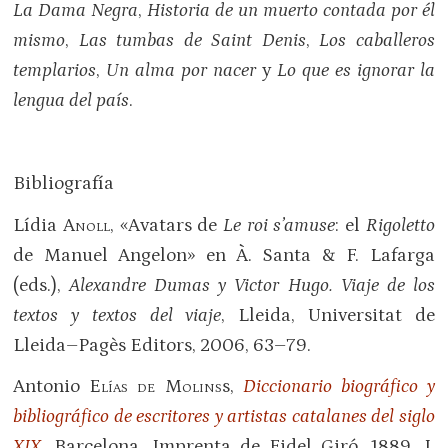
La Dama Negra
,
Historia de un muerto contada
por él
mismo
,
Las tumbas de Saint Denis
,
Los caballeros
templarios
,
Un alma por nacer
y
Lo que es ignorar la
lengua del país
.
Bibliografía
Lídia
Anoll
, «Avatars de
Le roi s’amuse
: el
Rigoletto
de Manuel Angelon» en À. Santa & F. Lafarga
(eds.),
Alexandre Dumas y Victor Hugo. Viaje de los
textos y textos del viaje
, Lleida, Universitat de
Lleida–Pagès Editors, 2006, 63–79.
Antonio
Elías de Molins
s,
Diccionario biográfico y
bibliográfico de escritores y artistas catalanes del siglo
XIX
, Barcelona, Imprenta de Fidel Giró, 1889, I,