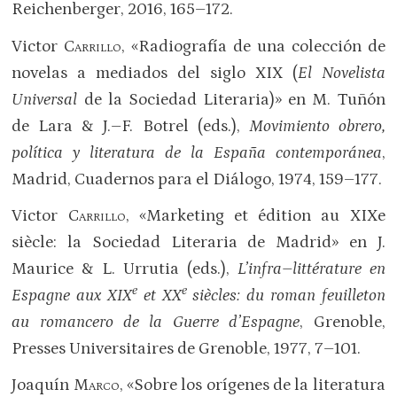
Reichenberger, 2016, 165–172.
Victor
Carrillo
, «Radiografía de una colección de
novelas a mediados del siglo XIX (
El Novelista
Universal
de la Sociedad Literaria)» en M. Tuñón
de Lara & J.–F. Botrel (eds.),
Movimiento obrero,
política y literatura de la España contemporánea
,
Madrid, Cuadernos para el Diálogo, 1974, 159–177.
Victor
Carrillo
, «Marketing et édition au XIXe
siècle: la Sociedad Literaria de Madrid» en J.
Maurice & L. Urrutia (eds.),
L’infra–littérature en
e
e
Espagne aux XIX
et XX
siècles: du roman feuilleton
au romancero de la Guerre d’Espagne
, Grenoble,
Presses Universitaires de Grenoble, 1977, 7–101.
Joaquín
Marco
, «Sobre los orígenes de la literatura