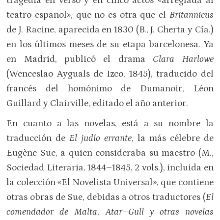
tragedia en verso y en cinco actos «arreglada al
teatro español», que no es otra que el
Britannicus
de J. Racine, aparecida en 1830 (B., J. Cherta y Cía.)
en los últimos meses de su etapa barcelonesa. Ya
en Madrid, publicó el drama
Clara Harlowe
(Wenceslao Ayguals de Izco, 1845), traducido del
francés del homónimo de Dumanoir, Léon
Guillard y Clairville, editado el año anterior.
En cuanto a las novelas, está a su nombre la
traducción de
El judío errante
, la más célebre de
Eugène Sue, a quien consideraba su maestro (M.,
Sociedad Literaria, 1844–1845, 2 vols.), incluida en
la colección «El Novelista Universal», que contiene
otras obras de Sue, debidas a otros traductores (
El
comendador de Malta
,
Atar–Gull y otras novelas