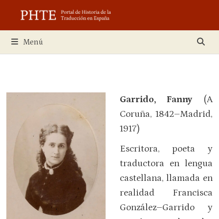
Saltar
al
contenido
Menú
Garrido, Fanny
(A
Coruña, 1842–Madrid,
1917)
Escritora, poeta y
traductora en lengua
castellana, llamada en
realidad Francisca
González–Garrido y