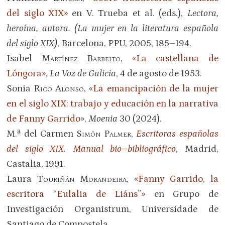
del siglo XIX»
en V. Trueba et al. (eds.),
Lectora,
heroína, autora. (La mujer en la literatura española
del siglo XIX)
, Barcelona, PPU, 2005, 185–194.
Isabel
Martínez Barbeito
,
«La castellana de
Lóngora»
,
La Voz de Galicia
, 4 de agosto de 1953.
Sonia
Rico Alonso
, «
La emancipación de la mujer
en el siglo
XIX
: trabajo y educación en la narrativa
de Fanny Garrido
»,
Moenia
30 (2024).
M.ª del Carmen
Simón Palmer
,
Escritoras españolas
del siglo XIX. Manual bio–bibliográfico
, Madrid,
Castalia, 1991.
Laura
Touriñán Morandeira
,
«Fanny Garrido, la
escritora “Eulalia de Liáns”»
en Grupo de
Investigación Organistrum, Universidade de
Santiago de Compostela.