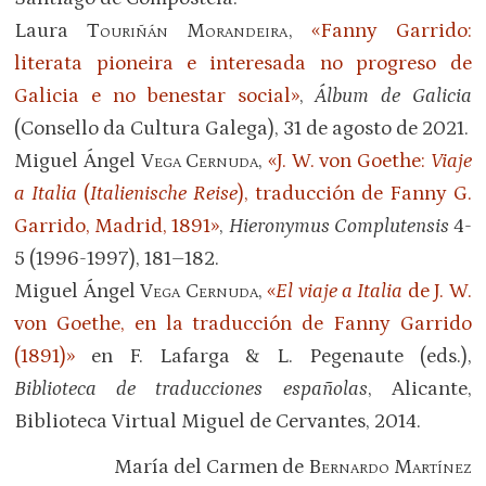
Laura
Touriñán Morandeira
,
«Fanny Garrido:
literata pioneira e interesada no progreso de
Galicia e no benestar social»
,
Álbum de Galicia
(Consello da Cultura Galega), 31 de agosto de 2021.
Miguel Ángel
Vega Cernuda
,
«J. W. von Goethe:
Viaje
a
Italia
(
Italienische Reise
), traducción de Fanny G.
Garrido, Madrid, 1891»
,
Hieronymus Complutensis
4-
5 (1996-1997), 181–182.
Miguel Ángel
Vega Cernuda
,
«
El viaje a Italia
de J. W.
von Goethe, en la traducción de Fanny Garrido
(1891)»
en F. Lafarga & L. Pegenaute (eds.),
Biblioteca de traducciones españolas
, Alicante,
Biblioteca Virtual Miguel de Cervantes, 2014.
María del Carmen de
Bernardo Martínez