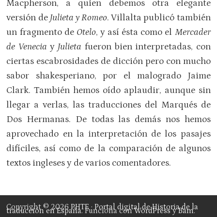
Macpherson, a quien debemos otra elegante
versión de
Julieta y Romeo
. Villalta publicó también
un fragmento de
Otelo
, y así ésta como el
Mercader
de Venecia
y
Julieta
fueron bien interpretadas, con
ciertas escabrosidades de dicción pero con mucho
sabor shakesperiano, por el malogrado Jaime
Clark. También hemos oído aplaudir, aunque sin
llegar a verlas, las traducciones del Marqués de
Dos Hermanas. De todas las demás nos hemos
aprovechado en la interpretación de los pasajes
difíciles, así como de la comparación de algunos
textos ingleses y de varios comentadores.
Copyright © 2026
PHTE · Portal digital de Historia de la
traducción en España
. Funciona con
WordPress
y
Bam
.