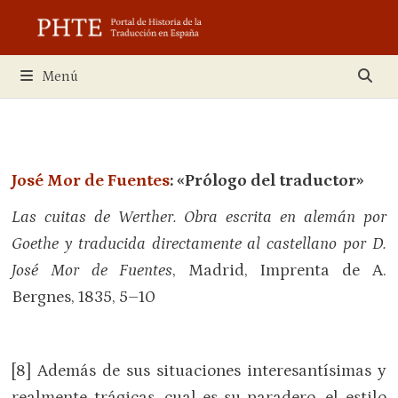
Saltar
al
contenido
Menú
José Mor de Fuentes
:
«Prólogo del traductor»
Las cuitas de Werther. Obra escrita en alemán por
Goethe y traducida directamente al castellano por D.
José Mor de Fuentes
, Madrid, Imprenta de A.
Bergnes, 1835, 5–10
[8] Además de sus situaciones interesantísimas y
realmente trágicas, cual es su paradero, el estilo