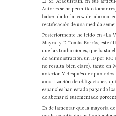
El Sr. Araquistain, en sus artícu
Autores se ha permitido tomar resp
haber dado la voz de alarma en
rectificación de una medida semej
Posteriormente he leído en
«
La V
Mayral y D. Tomás Borrás, este úl
que las traducciones, que hasta el
do administración, un 10 por 100 
no resulta bien claro), tanto en
anterior. Y, después de apuntados
amortización de obligaciones, qué
españoles han estado pagando los 
de abonar el susomentado porcent
Es de lamentar que la mayoría de 
por la cuantía de sus liquidacion