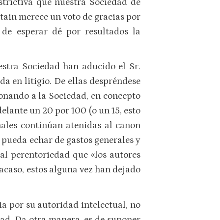
strictiva que nuestra Sociedad de
stain merece un voto de gracias por
de esperar dé por resultados la
estra Sociedad han aducido el Sr.
a en litigio. De ellas despréndese
abonando a la Sociedad, en concepto
lante un 20 por 100 (o un 15, esto
nales continúan atenidas al canon
 pueda echar de gastos generales y
tal perentoriedad que «los autores
 acaso, estos alguna vez han dejado
a por su autoridad intelectual, no
dad. Da otra manera, es de suponer