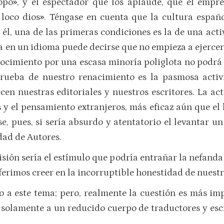
opo
»
, y el espectador que los aplaude, que el empr
 loco dios
»
. Téngase en cuenta que la cultura españo
 él, una de las primeras condiciones es la de una acti
 en un idioma puede decirse que no empieza a ejercer 
nocimiento por una escasa minoría poliglota no podr
 prueba de nuestro renacimiento es la pasmosa activ
cen nuestras editoriales y nuestros escritores. La ac
s y el pensamiento extranjeros, más eficaz aún que el
e, pues, si sería absurdo y atentatorio el levantar un
dad de Autores.
isión sería el estímulo que podría entrañar la nefanda
ferimos creer en la incorruptible honestidad de nuest
o a este tema; pero, realmente la cuestión es más im
 solamente a un reducido cuerpo de traductores y escrit