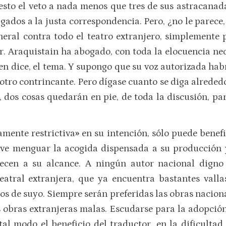
esto el veto a nada menos que tres de sus astracanada
gados a la justa correspondencia. Pero, ¿no le parece, 
neral contra todo el teatro extranjero, simplemente p
. Araquistain ha abogado, con toda la elocuencia ne
dice, el tema. Y supongo que su voz autorizada habr
otro contrincante. Pero dígase cuanto se diga alrededo
, dos cosas quedarán en pie, de toda la discusión, pa
amente restrictiva
»
en su intención, sólo puede benefi
 ve menguar la acogida dispensada a su producción 
ofrecen a su alcance. A ningún autor nacional dign
atral extranjera, que ya encuentra bastantes valla
os de suyo. Siempre serán preferidas las obras nacion
 obras extranjeras malas. Escudarse para la adopció
 tal modo el beneficio del traductor, en la dificulta