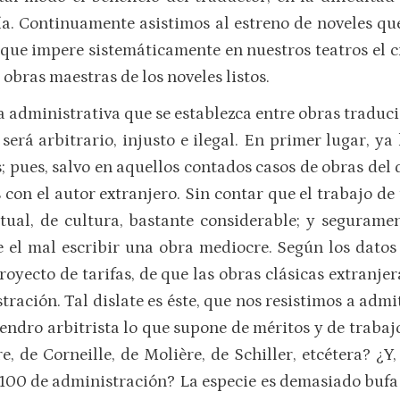
ía. Continuamente asistimos al estreno de noveles q
 que impere sistemáticamente en nuestros teatros el c
s obras maestras de los noveles listos.
a administrativa que se establezca entre obras traduci
será arbitrario, injusto e ilegal. En primer lugar, ya
 pues, salvo en aquellos contados casos de obras del 
 con el autor extranjero. Sin contar que el trabajo d
ctual, de cultura, bastante considerable; y segurame
el mal escribir una obra mediocre. Según los datos 
royecto de tarifas, de que las obras clásicas extranj
tración. Tal dislate es éste, que nos resistimos a adm
ndro arbitrista lo que supone de méritos y de trabaj
 de Corneille, de Molière, de Schiller, etcétera? ¿Y,
 100 de administración? La especie es demasiado bufa p