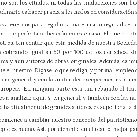
no son los citados, ni todas las traducciones son bu
udinario es hacer gracia a los malos en consideración a
tenernos para regular la materia a lo regulado en otro
ico, de perfecta aplicación en este caso. El que en o
otros. Sin contar que esta medida de nuestra Socieda
n cobrando igual su 50 por 100 de los derechos, si
es y aun autores de obras originales. Además, es mu
e el nuestro. Dígase lo que se diga, y por mal empleo q
 en general, y con las naturales excepciones, es lamen
 europeas. En ninguna parte está tan rebajado el te
 a analizar aquí. Y, en general, y también con las na
o habitualmente de grandes autores, es superior a la d
 comience a cambiar nuestro concepto del patriotismo
o que es bueno. Así, por ejemplo, en el teatro, mejor p