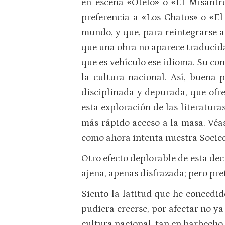
en escena
«
Otelo
»
o
«
El Misántr
preferencia a
«
Los Chatos
»
o
«
El
mundo, y que, para reintegrarse a
que una obra no aparece traducida
que es vehículo ese idioma. Su co
la cultura nacional. Así, buena
disciplinada y depurada, que ofre
esta exploración de las literatura
más rápido acceso a la masa. Véas
como ahora intenta nuestra Socie
Otro efecto deplorable de esta dec
ajena, apenas disfrazada; pero pre
Siento la latitud que he concedid
pudiera creerse, por afectar no ya
cultura nacional, tan en barbecho.