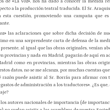
los de
«
La Voz
»
, nos ha dado a conocer la medida re
ecto a la producción teatral traducida. El Sr. Araqui
 esta cuestión, promoviendo una campaña que es 
ante.
oz
»
las aclaraciones que sobre dicha decisión de nu
timo en una sorprendente carta de defensa de la medid
 presente, al igual que las obras originales, venían 
en provincias y nada en Madrid, pagarán de aquí en ade
 Madrid como en provincias, mientras las obras origi
 estos datos, no se me alcanza, por muchas cuentas que
 razón puede asistir al Sr. Borrás para afirmar con 
gastos de administración a los traductores
»
. ¿Es que,
aje?
los autores nacionales de importancia (de importanci
es) no suelan asistir a las asambleas de nuestra Socie