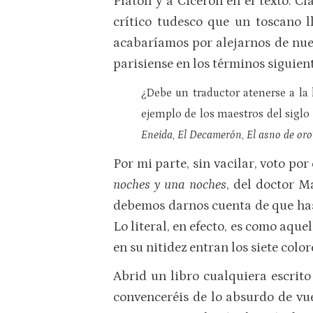
Platón y a Cicerón en el texto. C
crítico tudesco que un toscano l
acabaríamos por alejarnos de nues
parisiense en los términos siguient
¿Debe un traductor atenerse a la 
ejemplo de los maestros del siglo
Eneida
,
El Decamerón
,
El asno de oro
Por mi parte, sin vacilar, voto p
noches y una noches
, del doctor M
debemos darnos cuenta de que hast
Lo literal, en efecto, es como aqu
en su nitidez entran los siete colore
Abrid un libro cualquiera escrito 
convenceréis de lo absurdo de vue