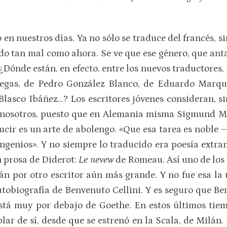
n nuestros días. Ya no sólo se traduce del francés, sin
do tan mal como ahora. Se ve que ese género, que anta
 ¿Dónde están, en efecto, entre los nuevos traductores
niegas, de Pedro González Blanco, de Eduardo Marqu
lasco Ibáñez…? Los escritores jóvenes consideran, si
re nosotros, puesto que en Alemania misma Sigmund M
ucir es un arte de abolengo. «Que esa tarea es noble 
ingenios». Y no siempre lo traducido era poesía extran
n prosa de Diderot:
Le nevew
de Romeau. Así uno de los 
án por otro escritor aún más grande. Y no fue esa la
utobiografía de Benvenuto Cellini. Y es seguro que Ben
está muy por debajo de Goethe. En estos últimos tie
 de sí, desde que se estrenó en la Scala, de Milán. E