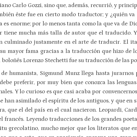
ciano Carlo Gozzi, sino que, además, recurrió, y princi
también éste fue en cierto modo traductor; y ¿quién v
ia es enorme; por lo menos tanta como la que va de Di
or tiene mucha más talla de autor que el traducido. 
 culminado justamente en el arte de traducir. El it
su mayor fama gracias a la traducción que hizo de l
 boloñés Lorenzo Stechetti fue su traducción de las po
ón de humanista, Sigmund Munz llega hasta jurarnos 
ebe preferir, por muy bien que conozca las lenguas 
inales. Y lo curioso es que casi acaba por convencernos
e han asimilado el espíritu de los antiguos, y que en
a, que el del país en el cual nacieron. Leopardi, Cardu
 el francés. Leyendo traducciones de los grandes poeta
ritu grecolatino, mucho mejor que los literatos que e