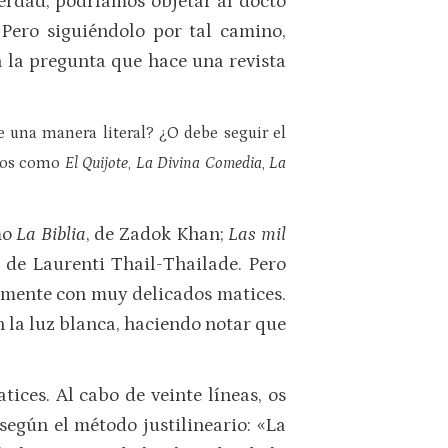
verdad, podríamos objetar al docto
 Pero siguiéndolo por tal camino,
a la pregunta que hace una revista
de una manera literal? ¿O debe seguir el
bros como
El Quijote
,
La Divina Comedia
,
La
mo
La Biblia
, de Zadok Khan;
Las mil
, de Laurenti Thail-Thailade. Pero
a mente con muy delicados matices.
n la luz blanca, haciendo notar que
tices. Al cabo de veinte líneas, os
según el método justilineario: «La