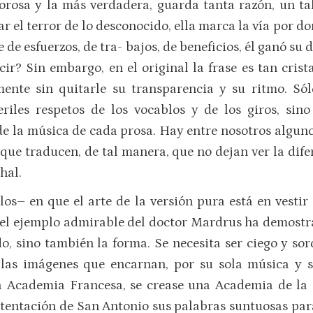
vorosa y la más verdadera, guarda tanta razón, un ta
 el terror de lo desconocido, ella marca la vía por do
e de esfuerzos, de tra- bajos, de beneficios, él ganó su
ir? Sin embargo, en el original la frase es tan crist
lmente sin quitarle su transparencia y su ritmo. Sól
riles respetos de los vocablos y de los giros, sino
de la música de cada prosa. Hay entre nosotros algun
 que traducen, de tal manera, que no dejan ver la dif
hal.
os– en que el arte de la versión pura está en vesti
a, el ejemplo admirable del doctor Mardrus ha demostr
ndo, sino también la forma. Se necesita ser ciego y sor
 las imágenes que encarnan, por su sola música y
a Academia Francesa, se crease una Academia de la
tentación de San Antonio sus palabras suntuosas par