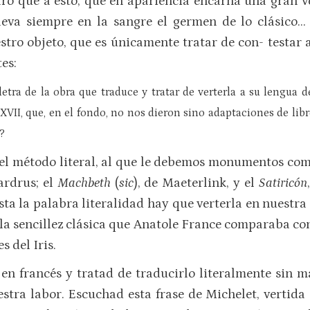
laro que a esto, que en apariencia encarna una gran 
leva siempre en la sangre el germen de lo clásico…
tro objeto, que es únicamente tratar de con- testar 
es:
letra de la obra que traduce y tratar de verterla a su lengua 
 XVII, que, en el fondo, no nos dieron sino adaptaciones de li
?
or el método literal, al que le debemos monumentos co
ardrus; el
Machbeth
(
sic
), de Maeterlink, y el
Satiricón
a la palabra literalidad hay que verterla en nuestr
ella sencillez clásica que Anatole France comparaba co
s del Iris.
en francés y tratad de traducirlo literalmente sin ma
stra labor. Escuchad esta frase de Michelet, vertida 