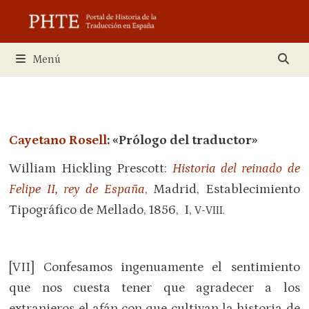
Saltar
al
contenido
Menú
Cayetano Rosell
:
«Prólogo
del traductor
»
William Hickling Prescott:
Historia del reinado de
Felipe II, rey de España
,
Madrid, Establecimiento
Tipográfico de Mellado, 1856, I,
V-VIII.
[
VII
] Confesamos ingenuamente el sentimiento
que nos cuesta tener que agradecer a los
extranjeros el afán con que cultivan la historia de