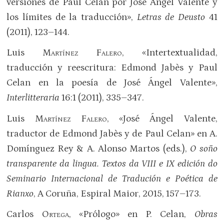
versiones de Paul Celan por José Angel Valente y
los límites de la traducción»,
Letras de Deusto
41
(2011), 123–144.
Luis
Martínez Falero
, «Intertextualidad,
traducción y reescritura: Edmond Jabès y Paul
Celan en la poesía de José Ángel Valente»,
Interlitteraria
16:1 (2011), 335–347.
Luis
Martínez Falero
, «José Ángel Valente,
traductor de Edmond Jabès y de Paul Celan» en A.
Domínguez Rey & A. Alonso Martos (eds.),
O soño
transparente da lingua. Textos da VIII e IX edición do
Seminario Internacional de Tradución e Poética de
Rianxo
, A Coruña, Espiral Maior, 2015, 157–173.
Carlos
Ortega
, «Prólogo» en P. Celan,
Obras