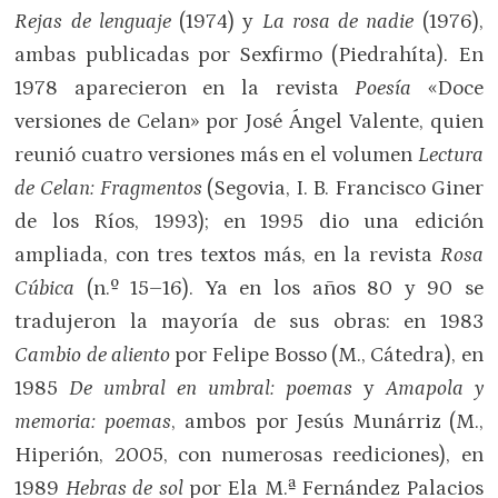
Rejas de lenguaje
(1974) y
La rosa de nadie
(1976),
ambas publicadas por Sexfirmo (Piedrahíta). En
1978 aparecieron en la revista
Poesía
«Doce
versiones de Celan» por José Ángel Valente, quien
reunió cuatro versiones más en el volumen
Lectura
de Celan: Fragmentos
(Segovia, I. B. Francisco Giner
de los Ríos, 1993); en 1995 dio una edición
ampliada, con tres textos más, en la revista
Rosa
Cúbica
(n.º 15
–
16). Ya en los años 80 y 90 se
tradujeron la mayoría de sus obras: en 1983
Cambio de aliento
por Felipe Bosso (M., Cátedra), en
1985
De umbral en umbral: poemas
y
Amapola y
memoria: poemas
, ambos por Jesús Munárriz (M.,
Hiperión, 2005, con numerosas reediciones), en
1989
Hebras de sol
por Ela M.ª Fernández Palacios