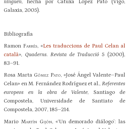
ninguén
, hecha por Catuxa López Pato (Vigo,
Galaxia, 2005).
Bibliografía
Ramon
Farrés
, «
Les traduccions de Paul Celan al
català
»,
Quaderns. Revista de Traducció
5 (2000),
83–91.
Rosa Marta
Gómez Pato
, «José Ángel Valente–Paul
Celan» en M. Fernández Rodríguez et al.,
Referentes
europeos en la obra de Valente
, Santiago de
Compostela, Universidade de Santiato de
Compostela, 2007, 185–214.
Mario
Martín Gijón
, «‘Un demorado diálogo’: las