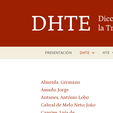
Saltar
al
contenido
PRESENTACIÓN
DHTE
HTE
Almeida, Germano
Amado, Jorge
Antunes, António Lobo
Cabral de Melo Neto, João
Camões, Luís de