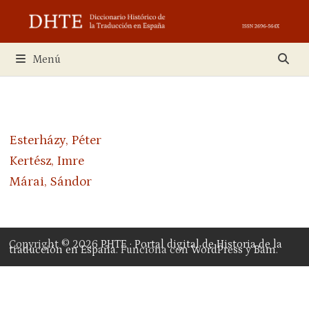
Saltar
al
contenido
Menú
Esterházy, Péter
Kertész, Imre
Márai, Sándor
Copyright © 2026
PHTE · Portal digital de Historia de la
traducción en España
. Funciona con
WordPress
y
Bam
.