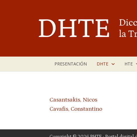
Saltar
al
contenido
PRESENTACIÓN
DHTE
HTE
Casantsakis, Nicos
Cavafis, Constantino
Copyright © 2026
PHTE · Portal digital