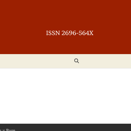
s
y
Bam
.