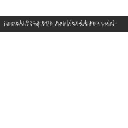
Copyright © 2026
PHTE · Portal digital de Historia de la
traducción en España
. Funciona con
WordPress
y
Bam
.