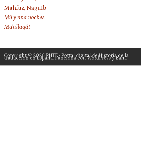
Mahfuz, Naguib
Mil y una noches
Mu’allaqât
Copyright © 2026
PHTE · Portal digital de Historia de la
traducción en España
. Funciona con
WordPress
y
Bam
.