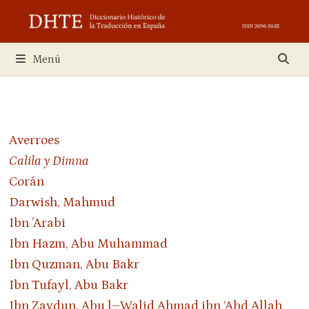
Saltar
al
contenido
Menú
Averroes
Calila y Dimna
Corán
Darwish, Mahmud
Ibn ’Arabi
Ibn Hazm, Abu Muhammad
Ibn Quzman, Abu Bakr
Ibn Tufayl, Abu Bakr
Ibn Zaydun, Abu l–Walid Ahmad ibn ‘Abd Allah