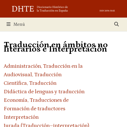
Saltar
al
contenido
Menú
Traducción en ámbitos no
literarios e Interpretación
Administración, Traducción en la
Audiovisual, Traducción
Científica, Traducción
Didáctica de lenguas y traducción
Economía, Traducciones de
Formación de traductores
Interpretación
Jurada (Traducción–interpretación)