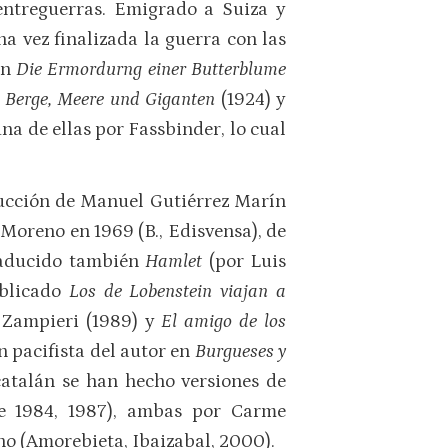
 entreguerras. Emigrado a Suiza y
na vez finalizada la guerra con las
on
Die Ermordurng einer Butterblume
,
Berge, Meere und Giganten
(1924) y
una de ellas por Fassbinder, lo cual
ducción de Manuel Gutiérrez Marín
a Moreno en 1969 (B., Edisvensa), de
traducido también
Hamlet
(por Luis
ublicado
Los de Lobenstein viajan a
 Zampieri (1989) y
El amigo de los
n pacifista del autor en
Burgueses y
catalán se han hecho versiones de
de 1984, 1987), ambas por Carme
no (Amorebieta, Ibaizabal, 2000).