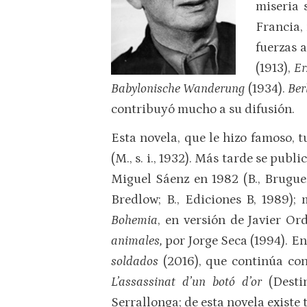
miseria 
Francia, 
fuerzas 
(1913),
Er
Babylonische Wanderung
(1934).
Ber
contribuyó mucho a su difusión.
Esta novela, que le hizo famoso,
(M., s. i., 1932). Más tarde se pub
Miguel Sáenz en 1982 (B., Brugue
Bredlow; B., Ediciones B, 1989);
Bohemia
, en versión de Javier Or
animales,
por Jorge Seca (1994). En
soldados
(2016), que continúa co
L’assassinat d’un botó d’or
(Dest
Serrallonga; de esta novela existe