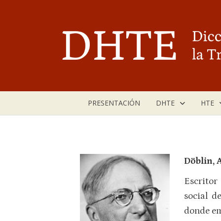
Saltar
al
contenido
PRESENTACIÓN
DHTE
HTE
Döblin, 
Escritor
social d
donde e