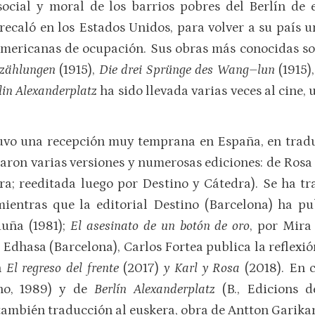
social y moral de los barrios pobres del Berlín de
recaló en los Estados Unidos, para volver a su país u
americanas de ocupación. Sus obras más conocidas s
zählungen
(1915),
Die drei Sprünge des Wang–lun
(1915)
lin Alexanderplatz
ha sido llevada varias veces al cine, 
 tuvo una recepción muy temprana en España, en tra
licaron varias versiones y numerosas ediciones: de Ros
ra; reeditada luego por Destino y Cátedra). Se ha 
 mientras que la editorial Destino (Barcelona) ha p
duña (1981);
El asesinato de un botón de oro
, por Mira
 Edhasa (Barcelona), Carlos Fortea publica la reflexió
n
El regreso del frente
(2017)
y Karl y Rosa
(2018). En 
ino, 1989) y de
Berlín Alexanderplatz
(B., Edicions 
 también traducción al euskera, obra de Antton Garika