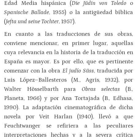
Edad Media hispánica (
D
ie Jüdin von Toledo
o
Spanische Ballade
, 1955) o la antigüedad bíblica
(
Jefta und seine Tochter
, 1957).
En cuanto a las traducciones de sus obras,
conviene mencionar, en primer lugar, aquellas
cuya relevancia en la historia de la traducción en
España es mayor. Es por ello, que es pertinente
comenzar con la obra
El judío Süss
, traducida por
Luis López–Ballesteros (M., Agris, 1932), por
Walter Hösselbarth para
Obras selectas
(B.,
Planeta, 1966) y por Ana Tortajada (B., Edhasa,
1990). La adaptación cinematográfica de dicha
novela por Veit Harlan (1940), llevó a que
Feuchtwanger se refiriera a las peculiares
interpretaciones hechas y a la severa crítica