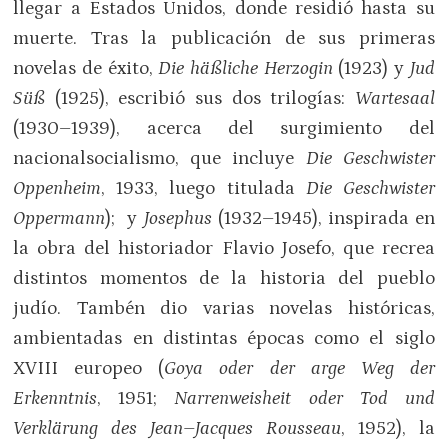
llegar a Estados Unidos, donde residió hasta su
muerte. Tras la publicación de sus primeras
novelas de éxito,
Die häßliche Herzogi
n
(1923) y
Jud
Süß
(1925), escribió sus dos trilogías:
Wartesaal
(1930–1939), acerca del surgimiento del
nacionalsocialismo, que incluye
Die Geschwister
Oppenheim
, 1933, luego titulada
Die Geschwister
Oppermann
); y
Josephus
(1932–1945), inspirada en
la obra del historiador Flavio Josefo, que recrea
distintos momentos de la historia del pueblo
judío. Tambén dio varias novelas históricas,
ambientadas en distintas épocas como el siglo
XVIII europeo (
Goya oder der arge Weg der
Erkenntnis
, 1951;
Narrenweisheit oder Tod und
Verklärung
des Jean–Jacques Rousseau
, 1952), la