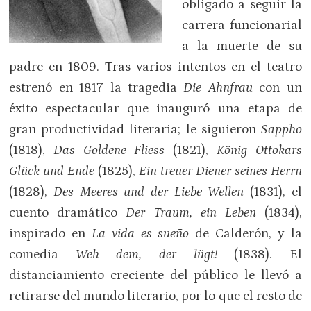
obligado a seguir la
carrera funcionarial
a la muerte de su
padre en 1809. Tras varios intentos en el teatro
estrenó en 1817 la tragedia
Die Ahnfrau
con un
éxito espectacular que inauguró una etapa de
gran productividad literaria; le siguieron
Sappho
(1818),
Das Goldene Fliess
(1821),
König Ottokars
Glück und Ende
(1825),
Ein treuer Diener seines Herrn
(1828),
Des Meeres und der Liebe Wellen
(1831), el
cuento dramático
Der Traum, ein Leben
(1834),
inspirado en
La vida es sueño
de Calderón, y la
comedia
Weh dem, der lügt!
(1838). El
distanciamiento creciente del público le llevó a
retirarse del mundo literario, por lo que el resto de