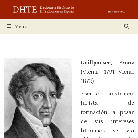
Saltar
al
contenido
Menú
Grillparzer, Franz
(Viena, 1791–Viena,
1872)
Escritor austriaco.
Jurista de
formación, a pesar
de sus intereses
literarios se vio