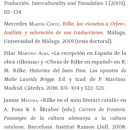
Traducción. Interculturality and Translation
1 (2005),
111–134.
Mercedes
Martín Cinto
,
Rilke, los «Sonetos a Orfeo».
Análisis y valoración de sus traducciones
, Málaga,
Universidad de Málaga, 2001 (tesis doctoral).
Pilar
Martino Alba
, «La recepción en España de la
obra rilkeana» y «Obras de Rilke en español» en R.
M. Rilke,
Historias del buen Dios. Los apuntes de
Malte Laurids Brigge
. Ed. y trad. de P. Martino,
Madrid, Cátedra, 2016, 101–104 y 122–125.
Jaume
Medina
, «Rilke en el món literari català» en
š
A. Pons & S.
krabec (eds.),
Carrers de frontera.
Passatges de la cultura alemanya a la cultura
catalana
, Barcelona, Institut Ramon Llull, 2008,