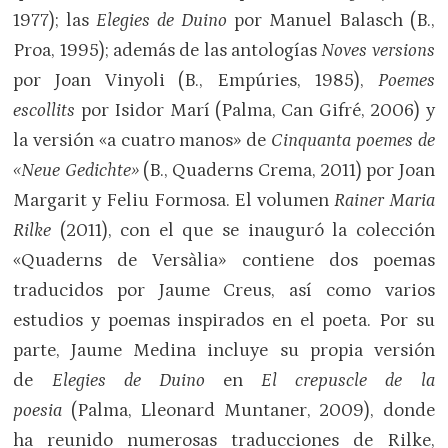
1977);
las
Elegies de Duino
por Manuel Balasch (B.,
Proa, 1995); además de las antologías
Noves versions
por Joan Vinyoli (B., Empúries, 1985),
Poemes
escollits
por Isidor Marí (Palma, Can Gifré, 2006) y
la versión «a cuatro manos» de
Cinquanta poemes de
«Neue Gedichte»
(B., Quaderns Crema, 2011) por Joan
Margarit y Feliu Formosa. El volumen
Rainer Maria
Rilke
(2011), con el que se inauguró la colección
«Quaderns de Versàlia» contiene dos poemas
traducidos por Jaume Creus, así como varios
estudios y poemas inspirados en el poeta. Por su
parte, Jaume Medina incluye su propia versión
de
Elegies de Duino
en
El crepuscle de la
poesia
(Palma, Lleonard Muntaner, 2009), donde
ha reunido numerosas traducciones de Rilke,