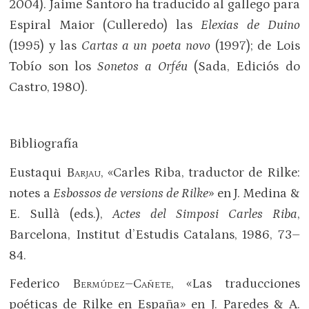
2004). Jaime Santoro ha traducido al gallego para
Espiral Maior (Culleredo) las
Elexias de Duino
(1995) y las
Cartas a un poeta novo
(1997); de Lois
Tobío son los
Sonetos a Orféu
(Sada, Ediciós do
Castro, 1980).
Bibliografía
Eustaqui
Barjau
, «Carles Riba, traductor de Rilke:
notes a
Esbossos de versions de Rilke
» en J. Medina &
E. Sullà (eds.),
Actes del Simposi Carles Riba
,
Barcelona, Institut d’Estudis Catalans, 1986, 73–
84.
Federico
Bermúdez–Cañete
, «Las traducciones
poéticas de Rilke en España» en J. Paredes & A.