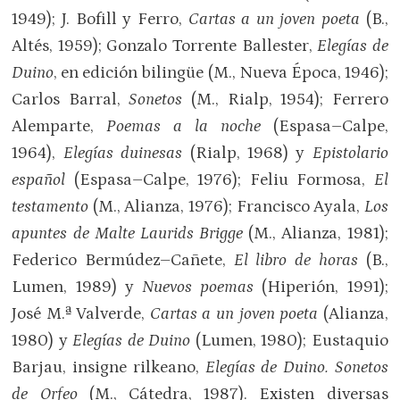
1949); J. Bofill y Ferro,
Cartas a un joven poeta
(B.,
Altés, 1959); Gonzalo Torrente Ballester,
Elegías de
Duino
, en edición bilingüe (M., Nueva Época, 1946);
Carlos Barral,
Sonetos
(M., Rialp, 1954); Ferrero
Alemparte,
Poemas a la noche
(Espasa–Calpe,
1964),
Elegías duinesas
(Rialp, 1968) y
Epistolario
español
(Espasa–Calpe, 1976); Feliu Formosa,
El
testamento
(M., Alianza, 1976); Francisco Ayala,
Los
apuntes de Malte Laurids Brigge
(M., Alianza, 1981);
Federico Bermúdez–Cañete,
El libro de horas
(B.,
Lumen, 1989) y
Nuevos poemas
(Hiperión, 1991);
José M.ª Valverde,
Cartas a un joven poeta
(Alianza,
1980) y
Elegías de Duino
(Lumen, 1980); Eustaquio
Barjau, insigne rilkeano,
Elegías de Duino. Sonetos
de Orfeo
(M., Cátedra, 1987). Existen diversas