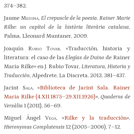
374–382.
Jaume
Medina
,
El crepuscle de la poesia. Rainer Marie
Rilke: un capítol de la història literària catalana
,
Palma, Lleonard Muntaner, 2009.
Joaquín
Rubio Tovar
, «Traducción, historia y
literatura: el caso de las
Elegías de Duino
de Rainer
Maria Rilke» en J. Rubio Tovar,
Literatura, Historia y
Traducción
, Alpedrete, La Discreta, 2013, 381–437.
Jacint
Sala
, «
Biblioteca de Jacint Sala. Rainer
Maria Rilke (4.XII.1875–29.XII.1926)
»,
Quaderns de
Versàlia
1 (2011), 56–69.
Miguel Ángel
Vega
, «
Rilke y la traducción
»,
Hieronymus Complutensis
12 (2005–2006), 7–12.