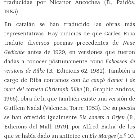
traducidas por Nicanor Ancochea (B., Paidós,
1985).
En catalán se han traducido las obras más
representativas. Hay indicios de que Carles Riba
tradujo diversos poemas procedentes de
Neue
Gedichte
antes de 1929, en versiones que fueron
dadas a conocer póstumamente como
Esbossos de
versions de Rilke
(B., Edicions 62, 1982). También a
cargo de Riba contamos con
La cançó d’amor i de
mort del corneta Christoph Rilke
(
B., Graphic Andros,
1965), obra de la que también existe una versión de
Guillem Nadal (Valencia, Torre, 1953).
D
e su poesía
se han ofrecido igualmente
Els sonets a Orfeu
(B.,
Edicions del Mall, 1979), por Alfred Badia, de los
que se había dado un anticipo en
Els Marges
(n.º 10,