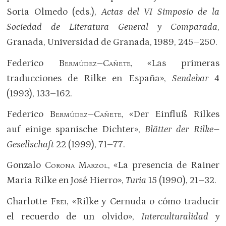
Soria Olmedo (eds.),
Actas del VI Simposio de la
Sociedad de Literatura General y Comparada
,
Granada, Universidad de Granada, 1989, 245–250.
Federico
Bermúdez–Cañete
, «Las primeras
traducciones de Rilke en España»,
Sendebar
4
(1993), 133–162.
Federico
Bermúdez–Cañete
, «Der Einfluß Rilkes
auf einige spanische Dichter»,
Blätter der Rilke–
Gesellschaft
22 (1999), 71–77.
Gonzalo
Corona Marzol
, «La presencia de Rainer
Maria Rilke en José Hierro»,
Turia
15 (1990), 21–32.
Charlotte
Frei
, «Rilke y Cernuda o cómo traducir
el recuerdo de un olvido»,
Interculturalidad y