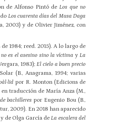
ión de Alfonso Pintó de
Los que no
cido
Los cuarenta días del Musa Daga
a, 2003) y de Olivier Jiménez, con
 de 1984; reed. 2015). A lo largo de
no es el asesino sino la víctima
y
La
Vergara, 1983);
El cielo a buen precio
Solar (B., Anagrama, 1994; varias
àl·lid
por R. Monton (Edicions de
z
en traducción de María Anza (M.,
e bachilleres
por Eugenio Bou (B.,
itur, 2009). En 2018 han aparecido
 y de Olga García de
La escalera del