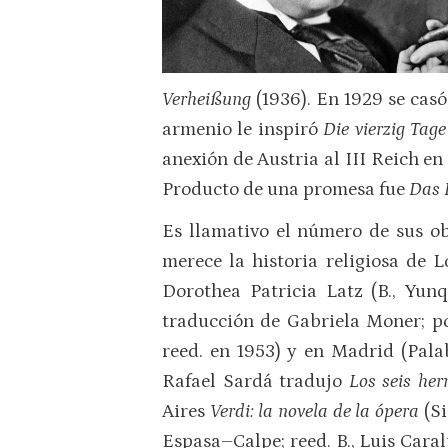
Verheißung
(1936). En 1929 se casó
armenio le inspiró
Die vierzig Ta
anexión de Austria al III Reich en
Producto de una promesa fue
Das 
Es llamativo el número de sus obr
merece la historia religiosa de 
Dorothea Patricia Latz (B., Yun
traducción de Gabriela Moner; po
reed. en 1953) y en Madrid (Pal
Rafael Sardá tradujo
Los seis he
Aires
Verdi: la novela de la ópera
(Si
Espasa–Calpe; reed. B., Luis Caral