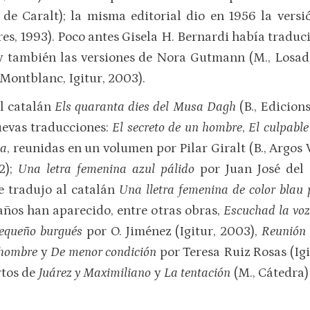
de Caralt); la misma editorial dio en 1956 la vers
ores, 1993). Poco antes Gisela H. Bernardi había tradu
hay también las versiones de Nora Gutmann (M., Losad
Montblanc, Igitur, 2003).
l catalán
Els quaranta dies del Musa Dagh
(B., Edicions
uevas traducciones:
El secreto de un hombre
,
El culpable 
da
, reunidas en un volumen por Pilar Giralt (B., Argos 
);
Una letra femenina azul pálido
por Juan José del 
e tradujo al catalán
Una lletra femenina de color blau p
 años han aparecido, entre otras obras,
Escuchad la vo
pequeño burgués
por O. Jiménez (Igitur, 2003),
Reunión d
 hombre
y
De menor condición
por Teresa Ruiz Rosas (Ig
rtos de
Juárez y Maximiliano
y
La tentación
(M., Cátedra)