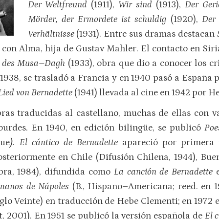
Der Weltfreund
(1911),
Wir sind
(1913),
Der Geri
Mörder, der Ermordete ist schuldig
(1920),
Der 
Verhältnisse
(1931). Entre sus dramas destacan
 con Alma, hija de Gustav Mahler. El contacto en Siri
ge des Musa–Dagh
(1933), obra que dio a conocer los cr
 1938, se trasladó a Francia y en 1940 pasó a España 
Lied von Bernadette
(1941) llevada al cine en 1942 por H
as traducidas al castellano, muchas de ellas con va
Lourdes. En 1940, en edición bilingüe, se publicó
Poe
que
). El cántico de Bernadette
apareció por primera 
steriormente en Chile (Difusión Chilena, 1944), Buen
abra, 1984), difundida como
La canción de Bernadette
e
rmanos de Nápoles
(B., Hispano–Americana; reed. en 1
glo Veinte) en traducción de Hebe Clementi; en 1972 
t, 2001). En 1951 se publicó la versión española de
El 