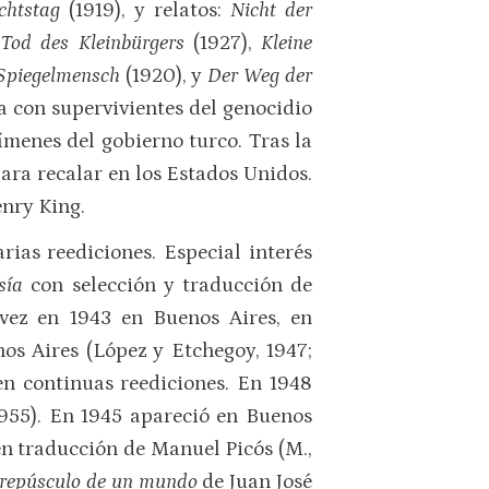
chtstag
(1919), y relatos:
Nicht der
Tod des Kleinbürgers
(1927),
Kleine
Spiegelmensch
(1920), y
Der Weg der
a con supervivientes del genocidio
ímenes del gobierno turco. Tras la
para recalar en los Estados Unidos.
enry King.
rias reediciones. Especial interés
sía
con selección y traducción de
vez en 1943 en Buenos Aires, en
os Aires (López y Etchegoy, 1947;
n continuas reediciones. En 1948
955). En 1945 apareció en Buenos
en traducción de Manuel Picós (M.,
crepúsculo de un mundo
de Juan José