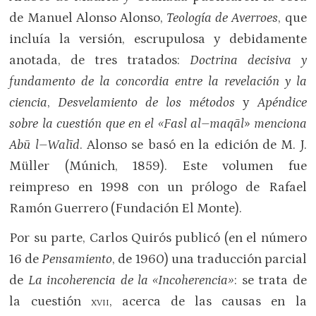
de Manuel Alonso Alonso,
Teología de Averroes
, que
incluía la versión, escrupulosa y debidamente
anotada, de tres tratados:
Doctrina decisiva y
fundamento de la concordia entre la revelación y la
ciencia
,
Desvelamiento de los métodos
y
Apéndice
sobre la cuestión que en el «Fasl al–maq
ā
l
»
menciona
Ab
ū
l–Wal
ī
d
. Alonso se basó en la edición de M. J.
Müller (Múnich, 1859). Este volumen fue
reimpreso en 1998 con un prólogo de Rafael
Ramón Guerrero (Fundación El Monte).
Por su parte, Carlos Quirós publicó (en el número
16 de
Pensamiento
, de 1960) una traducción parcial
de
La incoherencia de la «Incoherencia»
: se trata de
la cuestión
xvii
, acerca de las causas en la