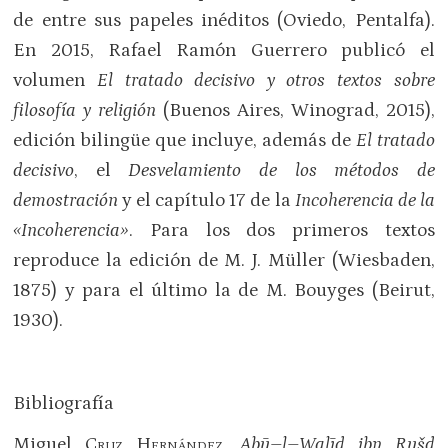
de entre sus papeles inéditos (Oviedo, Pentalfa).
En 2015, Rafael Ramón Guerrero publicó el
volumen
El tratado decisivo y otros
textos sobre
filosofía y religión
(Buenos Aires, Winograd, 2015),
edición bilingüe que incluye, además de
El tratado
decisivo
, el
Desvelamiento de los métodos de
demostración
y el capítulo 17 de la
Incoherencia de la
«Incoherencia»
. Para los dos primeros textos
reproduce la edición de M. J. Müller (Wiesbaden,
1875) y para el último la de M. Bouyges (Beirut,
1930).
Bibliografía
Miguel
Cruz Hernández
,
Abū–l–Walīd ibn Rušd