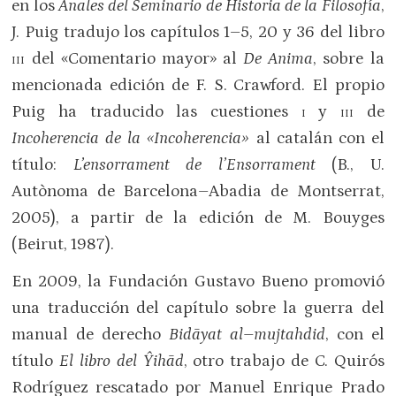
en los
Anales del Seminario de Historia de la Filosofía
,
J. Puig tradujo los capítulos 1–5, 20 y 36 del libro
iii
del «Comentario mayor» al
De Anima
, sobre la
mencionada edición de F. S. Crawford. El propio
Puig ha traducido las cuestiones
i
y
iii
de
Incoherencia de la «Incoherencia»
al catalán con el
título:
L’ensorrament de l’Ensorrament
(B., U.
Autònoma de Barcelona–Abadia de Montserrat,
2005), a partir de la edición de M. Bouyges
(Beirut, 1987).
En 2009, la Fundación Gustavo Bueno promovió
una traducción del capítulo sobre la guerra del
manual de derecho
Bid
ā
yat al–mujtahdid
, con el
título
El libro del Ŷihād
, otro trabajo de C. Quirós
Rodríguez rescatado por Manuel Enrique Prado