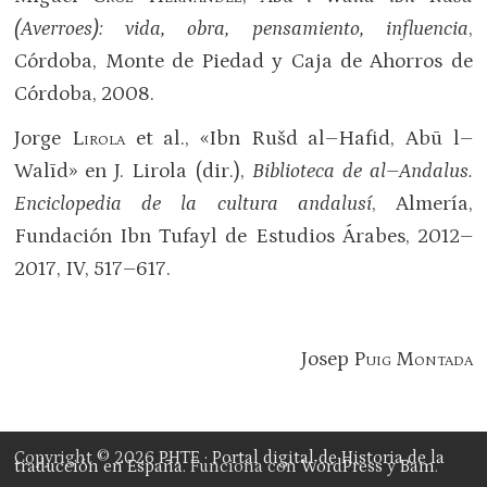
(Averroes): vida, obra, pensamiento, influencia
,
Córdoba, Monte de Piedad y Caja de Ahorros de
Córdoba, 2008.
Jorge
Lirola
et al., «Ibn Rušd al–Hafid, Abū l–
Walīd» en J. Lirola (dir.),
Biblioteca de al–Andalus.
Enciclopedia de la cultura andalusí
, Almería,
Fundación Ibn Tufayl de Estudios Árabes, 2012–
2017, IV, 517–617.
Josep
Puig Montada
Copyright © 2026
PHTE · Portal digital de Historia de la
traducción en España
. Funciona con
WordPress
y
Bam
.