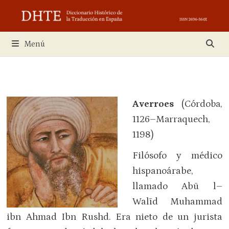
Saltar
al
contenido
Menú
Averroes
(Córdoba,
1126–Marraquech,
1198)
Filósofo y médico
hispanoárabe,
llamado Abū l–
Walīd Muhammad
ibn Ahmad Ibn Rushd. Era nieto de un jurista