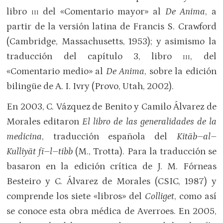
libro
iii
del «Comentario mayor» al
De Anima
, a
partir de la versión latina de Francis S. Crawford
(Cambridge, Massachusetts, 1953); y asimismo la
traducción del capítulo 3, libro
iii
, del
«Comentario medio» al
De Anima
, sobre la edición
bilingüe de A. I. Ivry (Provo, Utah, 2002).
En 2003, C. Vázquez de Benito y Camilo Álvarez de
Morales editaron
El libro de las generalidades de la
medicina
, traducción española del
Kitāb–al–
Kulliyāt fī–l–tibb
(M., Trotta). Para la traducción se
basaron en la edición crítica de J. M. Fórneas
Besteiro y C. Álvarez de Morales (CSIC, 1987) y
comprende los siete «libros» del
Colliget
, como así
se conoce esta obra médica de Averroes. En 2005,