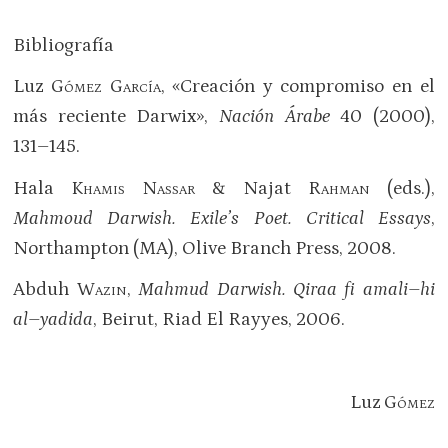
Bibliografía
Luz
Gómez García
, «Creación y compromiso en el
más reciente Darwix»,
Nación Árabe
40 (2000),
131–145.
Hala
Khamis Nassar
& Najat
Rahman
(eds.),
Mahmoud Darwish.
Exile’s Poet.
Critical Essays
,
Northampton (MA), Olive Branch Press, 2008.
Abduh
Wazin
,
Mahmud Darwish. Qiraa fi amali–hi
al–yadida
, Beirut, Riad El Rayyes, 2006.
Luz
Gómez