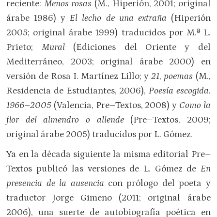
reciente:
Menos rosas
(M., Hiperión, 2001; original
árabe 1986) y
El lecho de una extraña
(Hiperión
2005; original árabe 1999) traducidos por M.ª L.
Prieto;
Mural
(Ediciones del Oriente y del
Mediterráneo, 2003; original árabe 2000) en
versión de Rosa I. Martínez Lillo; y
21
,
poemas
(M.,
Residencia de Estudiantes, 2006),
Poesía escogida.
1966–2005
(Valencia, Pre–Textos, 2008) y
Como la
flor del almendro o allende
(Pre–Textos, 2009;
original árabe 2005) traducidos por L. Gómez.
Ya en la década siguiente la misma editorial Pre–
Textos publicó las versiones de L. Gómez de
En
presencia de la ausencia
con prólogo del poeta y
traductor Jorge Gimeno (2011; original árabe
2006), una suerte de autobiografía poética en