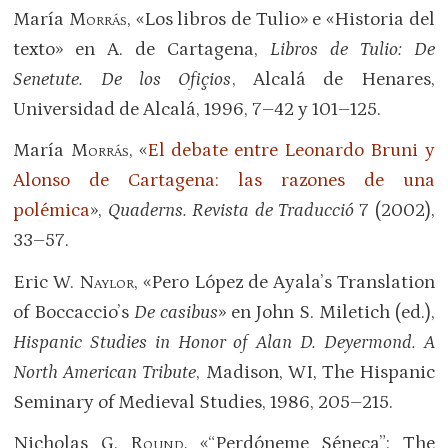
María
Morrás
, «Los libros de Tulio» e «Historia del
texto» en A. de Cartagena,
Libros de Tulio: De
Senetute. De los Ofiçios
, Alcalá de Henares,
Universidad de Alcalá, 1996, 7–42 y 101–125.
María
Morrás
, «
El debate entre Leonardo Bruni y
Alonso de Cartagena: las razones de una
polémica
»,
Quaderns. Revista de Traducció
7 (2002),
33–57.
Eric W.
Naylor
,
«Pero López de Ayala’s Translation
of Boccaccio’s
De casibus
» en John S. Miletich (ed.),
Hispanic Studies in Honor of Alan D. Deyermond. A
North American Tribute
, Madison, WI, The Hispanic
Seminary of Medieval Studies, 1986, 205–215.
Nicholas G.
Round
,
«“Perdóneme Séneca”: The