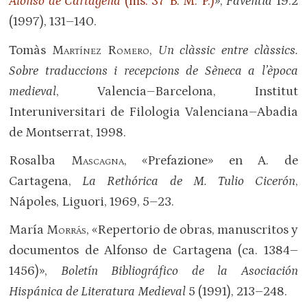
Alonso de Cartagena
(ms. 37 B. M. P.)
»,
Faventia
19:2
(1997), 131–140.
Tomàs
Martínez Romero
,
Un clàssic entre clàssics.
Sobre traduccions i recepcions de Sèneca a l’època
medieval
, Valencia–Barcelona, Institut
Interuniversitari de Filologia Valenciana–Abadia
de Montserrat, 1998.
Rosalba
Mascagna
,
«Prefazione» en A. de
Cartagena,
La Rethórica de M. Tulio Cicerón
,
Nápoles, Liguori, 1969, 5–23.
María
Morrás
,
«Repertorio de obras, manuscritos y
documentos de Alfonso de Cartagena (ca. 1384–
1456)»,
Boletín Bibliográfico de la Asociación
Hispánica de Literatura Medieval
5 (1991), 213–248.