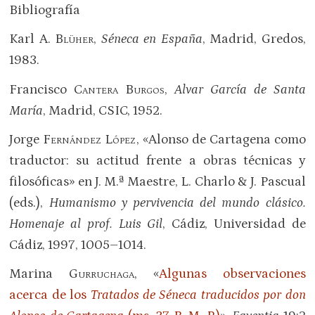
Bibliografía
Karl A.
Blüher
,
Séneca en España
, Madrid, Gredos,
1983.
Francisco
Cantera Burgos
,
Alvar García de Santa
María
, Madrid, CSIC, 1952.
Jorge
Fernández López
,
«Alonso de Cartagena como
traductor: su actitud frente a obras técnicas y
filosóficas» en J. M.ª Maestre, L. Charlo & J. Pascual
(eds.),
Humanismo y pervivencia del mundo clásico.
Homenaje al prof. Luis Gil
, Cádiz, Universidad de
Cádiz, 1997, 1005–1014.
Marina
Gurruchaga
, «
Algunas observaciones
acerca de los
Tratados de Séneca traducidos por don