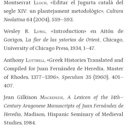
Montserrat
Lluch
, «Editar el Jugurta català del
segle XIV: un plantejament metodològic»,
Cultura
Neolatina
64 (2004), 559–593.
Wesley R.
Long
, «Introduction» en Aitón de
Gorigos,
La flor de las ystorias de Orient
, Chicago,
University of Chicago Press, 1934, 1–47.
Anthony
Luttrell
, «Greek Histories Translated and
Compiled for Juan Fernández de Heredia, Master
of Rhodes, 1377–1396»,
Speculum
35 (1960), 401–
407.
Jean Gilkison
Mackenzie
,
A Lexicon of the 14th–
Century Aragonese Manuscripts of Juan Fernández de
Heredia
, Madison, Hispanic Seminary of Medieval
Studies, 1984.