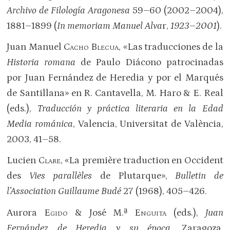
Archivo de Filología Aragonesa
59–60 (2002–2004),
1881–1899 (
In memoriam Manuel Alva
r,
1923–2001
).
Juan Manuel
Cacho Blecua,
«Las traducciones de la
Historia romana
de Paulo Diácono patrocinadas
por Juan Fernández de Heredia y por el Marqués
de Santillana» en R. Cantavella, M. Haro & E. Real
(eds.),
Traducción y práctica literaria en la Edad
Media románica
, Valencia, Universitat de València,
2003, 41–58.
Lucien
Clare
, «La première traduction en Occident
des
Vies parallèles
de Plutarque»,
Bulletin de
l’Association Guillaume Budé
27 (1968), 405–426.
Aurora
Egido
& José M.ª
Enguita
(eds.),
Juan
Fernández de Heredia y su época
, Zaragoza,