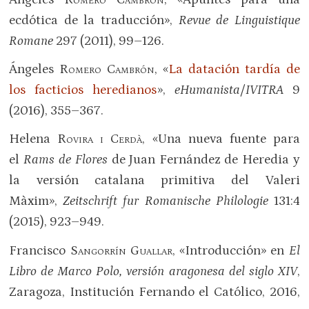
ecdótica de la traducción»,
Revue de Linguistique
Romane
297 (2011), 99–126.
Ángeles
Romero Cambrón
, «
La datación tardía de
los facticios heredianos
»,
eHumanista/IVITRA
9
(2016), 355–367.
Helena
Rovira i Cerdà
, «Una nueva fuente para
el
Rams de Flores
de Juan Fernández de Heredia y
la versión catalana primitiva del Valeri
Màxim»,
Zeitschrift fur Romanische Philologie
131:4
(2015), 923–949.
Francisco
Sangorrín Guallar
, «Introducción» en
El
Libro de Marco Polo, versión aragonesa del siglo XIV
,
Zaragoza, Institución Fernando el Católico, 2016,