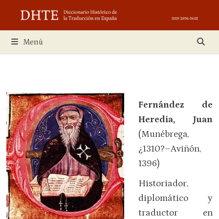
Saltar
al
contenido
Menú
Fernández de
Heredia, Juan
(Munébrega,
¿1310?–Aviñón,
1396)
Historiador,
diplomático y
traductor en