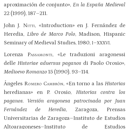
aproximación de conjunto»,
En la España Medieval
22 (1999), 187–211.
John J.
Nitti
, «Introduction» en J. Fernández de
Heredia,
Libro de Marco Polo
, Madison, Hispanic
Seminary of Medieval Studies, 1980,
–
.
I
XXXVI
Lorenza
Passamonti
, «Le traduzioni aragonessi
delle
Historiae aduersus paganos
di Paolo Orosio»,
Medioevo Romanzo
15 (1990), 93–114.
Ángeles
Romero Cambrón
, «En torno a las
Historias
heredianas» en P. Orosio,
Historias contra los
paganos. Versión aragonesa patrocinada por Juan
Fernández de Heredia
, Zaragoza, Prensas
Universitarias de Zaragoza–Instituto de Estudios
Altoaragoneses–Instituto de Estudios