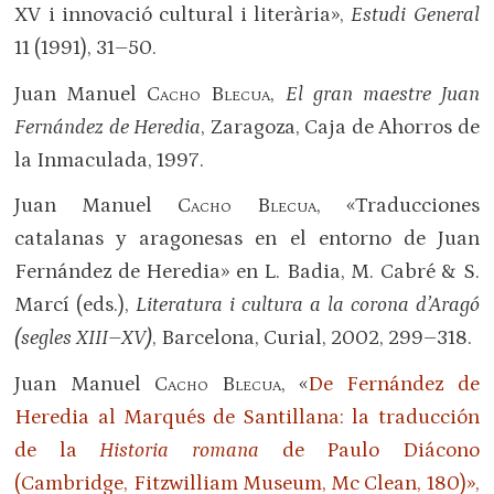
XV i innovació cultural i literària»,
Estudi General
11 (1991), 31–50.
Juan Manuel
Cacho Blecua
,
El gran maestre Juan
Fernández de Heredia
, Zaragoza, Caja de Ahorros de
la Inmaculada, 1997.
Juan Manuel
Cacho Blecua
, «Traducciones
catalanas y aragonesas en el entorno de Juan
Fernández de Heredia» en L. Badia, M. Cabré & S.
Marcí (eds.),
Literatura i cultura a la corona d’Aragó
(segles
XIII–XV
)
, Barcelona, Curial, 2002, 299–318.
Juan Manuel
Cacho Blecua,
«
De Fernández de
Heredia al Marqués de Santillana: la traducción
de la
Historia romana
de Paulo Diácono
(Cambridge, Fitzwilliam Museum, Mc Clean, 180)»,