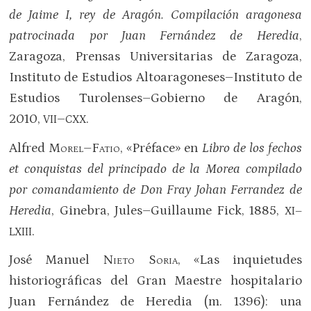
de Jaime I, rey de Aragón. Compilación aragonesa
patrocinada por Juan Fernández de Heredia
,
Zaragoza, Prensas Universitarias de Zaragoza,
Instituto de Estudios Altoaragoneses–Instituto de
Estudios Turolenses–Gobierno de Aragón,
2010,
–
.
VII
CXX
Alfred
Morel–Fatio
, «Préface» en
Libro de los fechos
et conquistas del principado de la Morea compilado
por comandamiento de Don Fray Johan Ferrandez de
Heredia
, Ginebra, Jules–Guillaume Fick, 1885,
XI–
.
LXIII
José Manuel
Nieto Soria
, «Las inquietudes
historiográficas del Gran Maestre hospitalario
Juan Fernández de Heredia (m. 1396): una