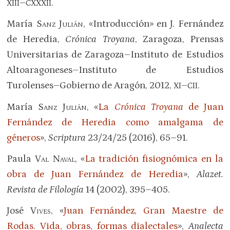
–
.
XIII
CXXXII
María
Sanz Julián
, «Introducción» en J. Fernández
de Heredia,
Crónica Troyana
, Zaragoza, Prensas
Universitarias de Zaragoza–Instituto de Estudios
Altoaragoneses–Instituto de Estudios
Turolenses–Gobierno de Aragón, 2012,
–
.
XI
CII
María
Sanz Julián
, «
La
Crónica Troyana
de Juan
Fernández de Heredia como amalgama de
géneros
»,
Scriptura
23/24/25 (2016), 65–91.
Paula
Val Naval
, «
La tradición fisiognómica en la
obra de Juan Fernández de Heredia
»,
Alazet.
Revista de Filología
14 (2002), 395–405.
José
Vives
, «
Juan Fernández, Gran Maestre de
Rodas. Vida, obras, formas dialectales
»,
Analecta