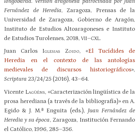
longobarda. Versión aragonesa patrocinada por Juan
Fernández de Heredia
, Zaragoza, Prensas de la
Universidad de Zaragoza, Gobierno de Aragón,
Instituto de Estudios Altoaragoneses e Instituto
de Estudios Turolenses, 2018,
–
.
VII
CXL
Juan Carlos
Iglesias Zoido
, «
El Tucídides de
Heredia en el contexto de las antologías
medievales de discursos historiográficos
»,
Scriptura
23/24/25 (2016), 43–64.
Vicente
Lagüéns
, «Caracterización lingüística de la
prosa herediana (a través de la bibliografía)» en A.
Egido & J. M.ª Enguita (eds.),
Juan Fernández de
Heredia y su época
, Zaragoza, Institución Fernando
el Católico, 1996, 285–356.