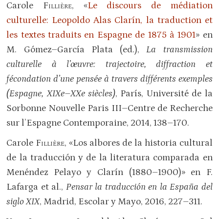
Carole
Fillière
, «
Le discours de médiation
culturelle: Leopoldo Alas Clarín, la traduction et
les textes traduits en Espagne de 1875 à 1901
» en
M. Gómez–García Plata (ed.),
La transmission
culturelle à l’œuvre: trajectoire, diffraction et
fécondation d’une pensée à travers différents exemples
(Espagne, XIXe–XXe siècles)
, París, Université de la
Sorbonne Nouvelle Paris III–Centre de Recherche
sur l’Espagne Contemporaine, 2014, 138–170.
Carole
Fillière
, «Los albores de la historia cultural
de la traducción y de la literatura comparada en
Menéndez Pelayo y Clarín (1880–1900)» en F.
Lafarga et al.,
Pensar la traducción en la España del
siglo XIX
, Madrid, Escolar y Mayo, 2016, 227–311.