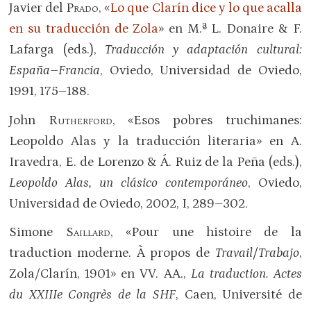
Javier del
Prado
, «
Lo que Clarín dice y lo que acalla
en su traducción de Zola
» en M.ª L. Donaire & F.
Lafarga (eds.),
Traducción y adaptación cultural:
España–Francia
, Oviedo, Universidad de Oviedo,
1991, 175–188.
John
Rutherford
, «Esos pobres truchimanes:
Leopoldo Alas y la traducción literaria» en A.
Iravedra, E. de Lorenzo & Á. Ruiz de la Peña (eds.),
Leopoldo Alas, un clásico contemporáneo
, Oviedo,
Universidad de Oviedo, 2002, I, 289–302.
Simone
Saillard
, «Pour une histoire de la
traduction moderne. À propos de
Travail/Trabajo
,
Zola/Clarín, 1901» en VV. AA.,
La traduction. Actes
du XXIIIe Congrès de la SHF
, Caen, Université de