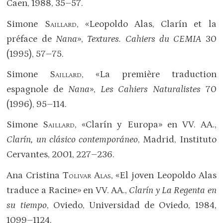
Caen, 1988, 35–57.
Simone
Saillard
, «Leopoldo Alas, Clarín et la
préface de
Nana
»,
Textures. Cahiers du CEMIA
30
(1995), 57–75.
Simone
Saillard
, «La première traduction
espagnole de
Nana
»,
Les Cahiers Naturalistes
70
(1996), 95–114.
Simone
Saillard
, «Clarín y Europa» en VV. AA.,
Clarín, un clásico contemporáneo
, Madrid, Instituto
Cervantes, 2001, 227–236.
Ana Cristina
Tolivar Alas
, «El joven Leopoldo Alas
traduce a Racine» en VV. AA.,
Clarín y La Regenta en
su tiempo
, Oviedo, Universidad de Oviedo, 1984,
1099–1124.