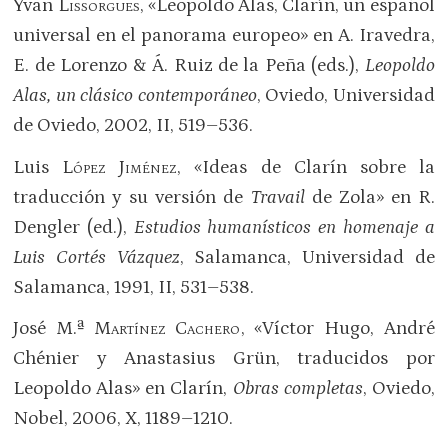
Yvan
Lissorgues
, «Leopoldo Alas, Clarín, un español
universal en el panorama europeo» en A. Iravedra,
E. de Lorenzo & Á. Ruiz de la Peña (eds.),
Leopoldo
Alas, un clásico contemporáneo
, Oviedo, Universidad
de Oviedo, 2002, II, 519–536.
Luis
López Jiménez
, «Ideas de Clarín sobre la
traducción y su versión de
Travail
de Zola» en R.
Dengler (ed.),
Estudios humanísticos en homenaje a
Luis Cortés Vázquez
, Salamanca, Universidad de
Salamanca, 1991, II, 531–538.
José M.ª
Martínez Cachero
, «Víctor Hugo, André
Chénier y Anastasius Grün, traducidos por
Leopoldo Alas» en Clarín,
Obras completas
, Oviedo,
Nobel, 2006, X, 1189–1210.