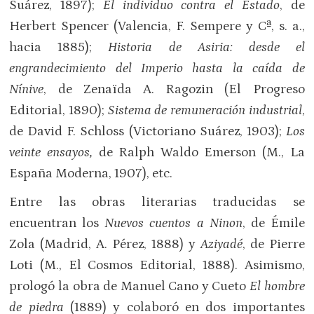
Suárez, 1897);
El individuo contra el Estado
, de
Herbert Spencer (Valencia, F. Sempere y Cª, s. a.,
hacia 1885);
Historia de Asiria: desde el
engrandecimiento del Imperio hasta la caída de
Nínive
, de Zenaïda A. Ragozin (El Progreso
Editorial, 1890);
Sistema de remuneración industrial
,
de David F. Schloss (Victoriano Suárez, 1903);
Los
veinte ensayos,
de Ralph Waldo Emerson (M., La
España Moderna, 1907), etc.
Entre las obras literarias traducidas se
encuentran los
Nuevos cuentos a Ninon
, de Émile
Zola (Madrid, A. Pérez, 1888) y
Aziyadé
, de Pierre
Loti (M., El Cosmos Editorial, 1888). Asimismo,
prologó la obra de Manuel Cano y Cueto
El hombre
de piedra
(1889) y colaboró en dos importantes