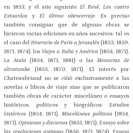
en 1853; y el año siguiente
El René
,
Los cuatro
Estuardos
y
El último abencerraje
. Es preciso
también consignar que de algunas obras se
hicieron varias ediciones en años sucesivos: tal es
el caso del
Itinerario de París a Jerusalén
(1853, 1859,
1871, 1874), los
Viajes a Italia y América
(1854, 1871),
La Atala
(1854, 1871, 1881) o las
Memorias de
ultratumba
(1855, 1870, 1871). El interés por
Chateaubriand no se ciñó exclusivamente a las
novelas o libros de viaje sino que se publicaron
también obras de carácter misceláneo o ensayos
históricos, políticos y biográficos:
Estudios
históricos
(1854, 1871),
Misceláneas políticas
(1854,
1871),
Opiniones y discursos
(1855, 1871),
Ensayo sobre
las revoluciones antiguas
(1856, 1871, 1874),
Ensayo