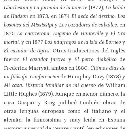
Charleston
y
La jornada de la muerte
(1872),
La bahía
de Hudson
en 1873, en 1874
El dedo del destino
,
Los
bosques del Mississipi
y
Los cazadores de caballos
, en
1875
La cuarterona
,
Eugenio de Hauteville
y
El tiro
mortal
, y en 1877
Los náufragos de la isla de Borneo
y
El cazador de tigres
. Otras traducciones del inglés
fueron
El cazador furtivo
y
El perro diabólico
de
Frederick Marryat, ambas en 1880;
Últimos días de
un filósofo. Conferencias
de Humphry Davy (1878) y
Mi casa. Historia familiar de mi cuerpo
de William
Little Hughes (1879). Aunque en menor número, la
casa Gaspar y Roig publicó también obras de
otras lenguas europeas como el italiano y el
alemán: la famosísima y muy leída en España
Historia universal
de Cesare Cantú (en ediciones de