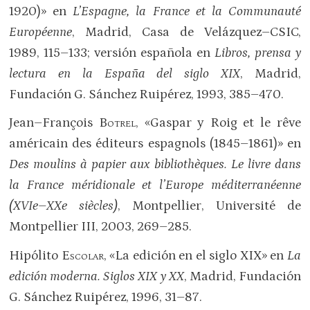
1920)» en
L’Espagne, la France et la Communauté
Européenne
, Madrid, Casa de Velázquez–CSIC,
1989, 115–133; versión española en
Libros, prensa y
lectura en la España del siglo
XIX
, Madrid,
Fundación G. Sánchez Ruipérez, 1993, 385–470.
Jean–François
Botrel
, «Gaspar y Roig et le rêve
américain des éditeurs espagnols (1845–1861)» en
Des moulins à papier aux bibliothèques. Le livre dans
la France méridionale et l’Europe méditerranéenne
(
XVI
e–
XX
e siècles)
, Montpellier, Université de
Montpellier III, 2003, 269–285.
Hipólito
Escolar
, «La edición en el siglo XIX» en
La
edición moderna. Siglos
XIX
y
XX
, Madrid, Fundación
G. Sánchez Ruipérez, 1996, 31–87.