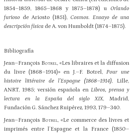
1854–1859, 1865–1868 y 1875–1878) u
Orlando
furioso
de Ariosto (1851),
Cosmos. Ensayo de una
descripción física
de A. von Humboldt (1874–1875).
Bibliografía
Jean–François
Botrel
, «Les libraires et la diffusion
du livre (1868–1914)» en J.–F. Botrel,
Pour une
histoire littéraire de l’Espagne (1868–1914)
, Lille,
ANRT, 1985; versión española en
Libros, prensa y
lectura en la España del siglo
XIX
, Madrid,
Fundación G. Sánchez Ruipérez, 1993, 179–340.
Jean–François
Botrel
, «Le commerce des livres et
imprimés entre l’Espagne et la France (1850–