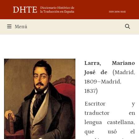
Saltar
al
contenido
Menú
Larra, Mariano
José de
(Madrid,
1809–Madrid,
1837)
Escritor y
traductor en
lengua castellana,
que usó el