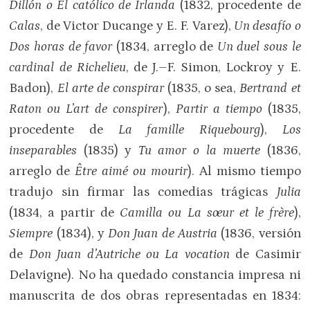
Dillón o El católico de Irlanda
(1832, procedente de
Calas
, de Victor Ducange y E. F. Varez),
Un desafío o
Dos horas de favor
(1834, arreglo de
Un duel sous le
cardinal de Richelieu
, de J.–F. Simon, Lockroy y E.
Badon),
El arte de conspirar
(1835, o sea,
Bertrand et
Raton ou L’art de conspirer
),
Partir a tiempo
(1835,
procedente de
La famille Riquebourg
),
Los
inseparables
(1835) y
Tu amor o la muerte
(1836,
arreglo de
Être aimé ou mourir
). Al mismo tiempo
tradujo sin firmar las comedias trágicas
Julia
(1834, a partir de
Camilla ou La sœur et le frère
),
Siempre
(1834), y
Don Juan de Austria
(1836, versión
de
Don Juan d’Autriche ou La vocation
de Casimir
Delavigne). No ha quedado constancia impresa ni
manuscrita de dos obras representadas en 1834: