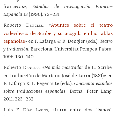
francesas»,
Estudios de Investigación Franco–
Española
13 (1996), 73–231.
Roberto D
, «
Apuntes sobre el teatro
ENGLER
vodevilesco de Scribe y su acogida en las tablas
españolas
» en F. Lafarga & R. Dengler (eds.),
Teatro
y traducción
, Barcelona, Universitat Pompeu Fabra,
1995, 130–140.
Roberto D
, «
No más mostrador
de E. Scribe,
ENGLER
en traducción de Mariano José de Larra (1831)» en
F. Lafarga & L. Pegenaute (eds.),
Cincuenta estudios
sobre traducciones espanolas
, Berna, Peter Lang,
2011, 223–232.
Luis F. D
L
, «Larra entre dos “ismos”.
ÍAZ
ARIOS