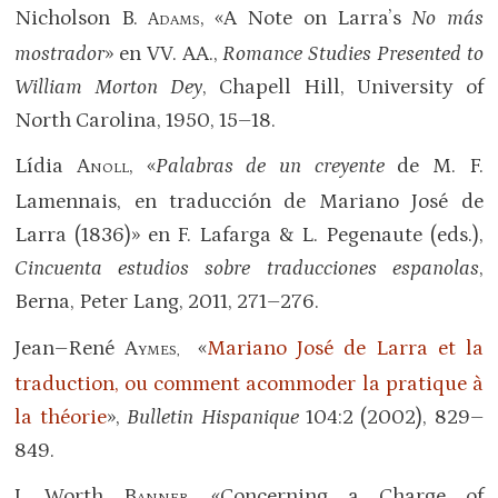
Nicholson B.
, «A Note on Larra’s
No más
A
DAMS
mostrador
» en VV. AA.,
Romance Studies Presented to
William Morton Dey
, Chapell Hill, University of
North Carolina, 1950, 15–18.
Lídia A
, «
Palabras de un creyente
de M. F.
NOLL
Lamennais, en traducción de Mariano José de
Larra (1836)» en F. Lafarga & L. Pegenaute (eds.),
Cincuenta estudios sobre traducciones espanolas
,
Berna, Peter Lang, 2011, 271–276.
Jean–René A
«
Mariano José de Larra et la
YMES,
traduction, ou comment acommoder la pratique à
la théorie
»,
Bulletin Hispanique
104:2 (2002), 829–
849.
J. Worth B
, «Concerning a Charge of