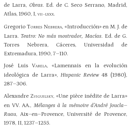
de Larra,
Obras
. Ed. de C. Seco Serrano, Madrid,
Atlas, 1960, I,
.
VII–LXXX
Gregorio T
N
, «Introducción» en M. J. de
ORRES
EBRERA
Larra.
Teatro: No más mostrador, Macías
. Ed. de G.
Torres Nebrera, Cáceres, Universidad de
Extremadura, 1990, 7–110.
José Luis V
, «Lamennais en la evolución
ARELA
ideológica de Larra»,
Hispanic Review
48 (1980),
287–306.
Alexandre Z
, «Une pièce inédite de Larra»
VIGUILSKY
en VV. AA.,
Mélanges à la mémoire d’André Joucla–
Ruau
, Aix–en–Provence, Université de Provence,
1978, II, 1237–1255.