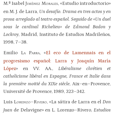
M.ª Isabel J
M
, «Estudio introductorio»
IMÉNEZ
ORALES
en M. J. de Larra,
Un desafío. Drama en tres actos y en
prosa arreglado al teatro español. Seguido de «Un duel
sous le cardinal Richelieu» de Edmond Badon y
Lockroy
, Madrid, Instituto de Estudios Madrileños,
1998, 7–38.
Emilio L
P
, «
El eco de Lamennais en el
A
ARRA
progresismo español: Larra y Joaquín María
López
» en VV. AA.,
Libéralisme chrétien et
catholicisme libéral en Espagne, France et Italie dans
la première moitié du XIXe siècle
, Aix–en–Provence,
Université de Provence, 1989, 323–342.
Luis L
–R
, «La sátira de Larra en el
Don
ORENZO
IVERO
Juan
de Delavigne» en L. Lorenzo–Rivero,
Estudios