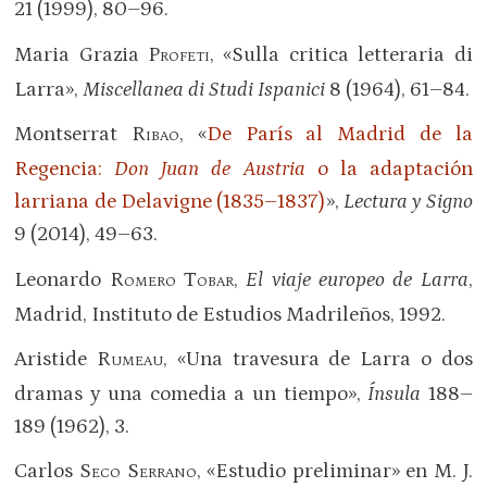
21 (1999), 80–96.
Maria Grazia P
, «Sulla critica letteraria di
ROFETI
Larra»,
Miscellanea di Studi Ispanici
8 (1964), 61–84.
Montserrat R
, «
De París al Madrid de la
IBAO
Regencia:
Don Juan de Austria
o la adaptación
larriana de Delavigne (1835–1837)
»,
Lectura y Signo
9 (2014), 49–63.
Leonardo R
T
,
El viaje europeo de Larra
,
OMERO
OBAR
Madrid, Instituto de Estudios Madrileños, 1992.
Aristide R
, «Una travesura de Larra o dos
UMEAU
dramas y una comedia a un tiempo»,
Ínsula
188–
189 (1962), 3.
Carlos S
S
, «Estudio preliminar» en M. J.
ECO
ERRANO