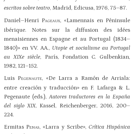
escritos sobre teatro
, Madrid, Edicusa, 1976, 75–87.
Daniel–Henri P
, «Lamennais en Péninsule
AGEAUX
ibérique. Notes sur la diffusion des idées
menaisiennes en Espagne et au Portugal (1834–
1840)» en VV. AA.,
Utopie et socialisme au Portugal
au
XIX
e siècle
, París, Fondation C. Gulbenkian,
1982, 121–152.
Luis P
, «De Larra a Ramón de Arriala:
EGENAUTE
entre creación y traducción» en F. Lafarga & L.
Pegenaute (eds.),
Autores traductores en la España
del siglo XIX
, Kassel, Reichenberger, 2016, 200–
224.
Ermitas P
, «Larra y Scribe»,
Crítica Hispánica
ENAS