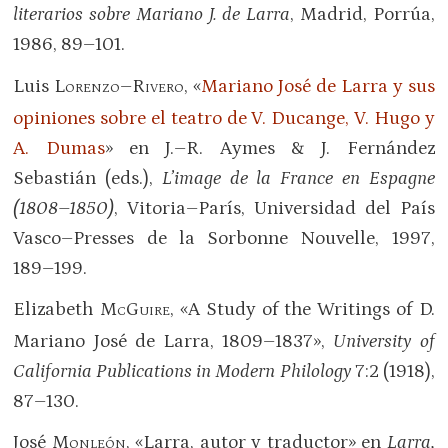
literarios sobre Mariano J. de Larra
, Madrid, Porrúa,
1986, 89–101.
Luis L
–R
, «
Mariano José de Larra y sus
ORENZO
IVERO
opiniones sobre el teatro de V. Ducange, V. Hugo y
A. Dumas
» en J.–R. Aymes & J. Fernández
Sebastián (eds.),
L’image de la France en Espagne
(1808–1850)
, Vitoria–París, Universidad del País
Vasco–Presses de la Sorbonne Nouvelle, 1997,
189–199.
Elizabeth M
G
, «A Study of the Writings of D.
C
UIRE
Mariano José de Larra, 1809–1837»,
University of
California Publications in Modern Philology
7:2 (1918),
87–130.
José M
, «Larra, autor y traductor» en
Larra,
ONLEÓN