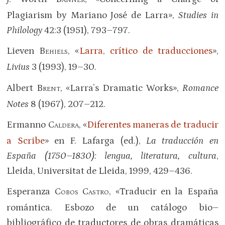
ANNER
Plagiarism by Mariano José de Larra»,
Studies in
Philology
42:3 (1951), 793–797.
Lieven B
, «
Larra, crítico de traducciones
»,
EHIELS
Livius
3 (1993), 19–30.
Albert B
, «Larra’s Dramatic Works»,
Romance
RENT
Notes
8 (1967), 207–212.
Ermanno C
, «
Diferentes maneras de traducir
ALDERA
a Scribe
» en F. Lafarga (ed.),
La traducción en
España (1750–1830): lengua, literatura, cultura
,
Lleida, Universitat de Lleida, 1999, 429–436.
Esperanza C
C
, «Traducir en la España
OBOS
ASTRO
romántica. Esbozo de un catálogo bio–
bibliográfico de traductores de obras dramáticas