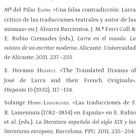
Mª del Pilar E
, «Una falsa contradicción: Larra
SPÍN
crítico de las traducciones teatrales y autor de las
mismas» en J. Álvarez Barrientos, J. M.ª Ferri Coll &
E. Rubio Cremades (eds.),
Larra en el mundo. La
mision de un escritor moderno
, Alicante, Universidad
de Alicante, 2011, 237–255.
E. Herman H
, «The Translated Dramas of
ESPELT
José de Larra and their French Originals»,
Hispania
15 (1932), 117–134.
Solange H
-L
, «Las traducciones de F.
IBBS
ISSORGUES
R. Lamennais (1782–1854) en España» en E. Rubio
et al. (eds.),
La literatura española del siglo XIX y las
literaturas europeas
, Barcelona, PPU, 2011, 235–254.