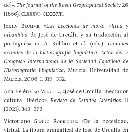
de]»,
The Journal of the Royal Geographical Society
26
(1856),
.
CLXXXVI–CLXXXVII
Jenny
Brumme
, «Las
Lecciones de moral, virtud y
urbanidad
de José de Urcullu y su traducción al
portugués» en A. Roldán et al. (eds.),
Caminos
actuales de la historiografía lingüística. Actas del V
Congreso Internacional de la Sociedad Española de
Historiografía Lingüística
, Murcia, Universidad de
Murcia, 2006, I, 319–332.
Ana Belén
Cao Mínguez
, «José de Urcullu, mediador
cultural ibérico»,
Revista de Estudos Literários
11
(2021), 343–373.
Victoriano
Gaviño Rodríguez
, «De la necesidad,
virtud. La figura gramatical de José de Urcullu en