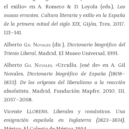
el exilio» en A. Romero & D. Loyola (eds.),
Las
musas errantes. Cultura literaria y exilio en la España
de la primera mitad del siglo XIX
, Gijón, Trea, 2017,
121–141.
Alberto
Gil Novales
(dir.),
Diccionario biográfico del
Trienio Liberal
, Madrid, El Museo Universal, 1991.
Alberto
Gil Novales
, «Urcullu, José de» en A. Gil
Novales,
Diccionario biográfico de España (1808
–
1833). De los orígenes del liberalismo a la reacción
absolutista
, Madrid, Fundación Mapfre, 2010, III,
2057–2058.
Vicente L
,
Liberales y románticos. Una
LORENS
emigración española en Inglaterra (1823
–
1834)
,
México, El Colegio de México, 1954.