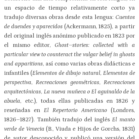
un espacio de tiempo relativamente corto ya
tradujo diversas obras desde esta lengua:
Cuentos
de duendes y aparecidos
(Ackermann, 1825), a partir
del original inglés anónimo publicado en 1823 por
el mismo editor,
Ghost–stories: collected with a
particular view to counteract the vulgar belief in ghosts
and apparitions
, así como varias obras didácticas e
infantiles (
Elementos de dibujo natural
,
Elementos de
perspectiva
,
Recreaciones geométricas
,
Recreaciones
arquitectónicas
,
La nueva muñeca o El aguinaldo de la
abuela
, etc.), todas ellas publicadas en 1826 y
reseñadas en
El Repertorio Americano
(Londres,
1826–1827). También tradujo del inglés
El manto
verde de Venecia
(B., Viuda e Hijos de Gorchs, 1831)
de autor desconocido y publicó una versión del