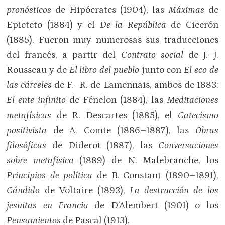
pronósticos
de Hipócrates (1904), las
Máximas
de
Epicteto (1884) y el
De la República
de Cicerón
(1885). Fueron muy numerosas sus traducciones
del francés, a partir del
Contrato social
de J.–J.
Rousseau y de
El libro del pueblo
junto con
El eco de
las cárceles
de F.–R. de Lamennais, ambos de 1883:
El ente infinito
de Fénelon (1884), las
Meditaciones
metafísicas
de R. Descartes (1885), el
Catecismo
positivista
de A. Comte (1886–1887), las
Obras
filosóficas
de Diderot (1887), las
Conversaciones
sobre metafísica
(1889) de N. Malebranche, los
Principios de política
de B. Constant (1890–1891),
Cándido
de Voltaire (1893),
La destrucción de los
jesuitas en Francia
de D’Alembert (1901) o los
Pensamientos
de Pascal (1913).