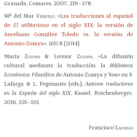
Granada, Comares, 2007, 219–278.
Mª del Mar
Verdejo
, «
Las traducciones al español
de
El utilitarismo
en el siglo XIX: la versión de
Aureliano González Toledo vs. la versión de
Antonio Zozaya
»,
1611
8 (2014).
María
Zozaya
& Leonor
Zozaya
, «La difusión
cultural mediante la traducción: la
Biblioteca
Económica
Filosófica
de Antonio Zozaya y You» en F.
Lafarga & L. Pegenaute (eds.),
Autores traductores
en la España del siglo XIX
, Kassel, Reichenberger,
2016, 531–551.
Francisco
Lafarga