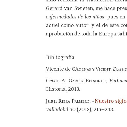
Gerard van Swieten, me hace pre
enfermedades de los niños
; pues e
aquel como autor, y el de este c
aprobación de toda la Europa sabi
Bibliografía
Vicente de
CAdenas y Vicent
,
Extrac
César A.
García Belsunce
,
Pertene
Historia, 2013.
Juan
Riera Palmero
, «
Nuestro siglo
Valladolid
50 (2013), 215–243.