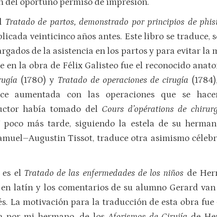
ión del oportuno permiso de impresión.
el
Tratado de partos, demonstrado por principios de phi
icada veinticinco años antes. Este libro se traduce, 
argados de la asistencia en los partos y para evitar la
e en la obra de Félix Galisteo fue el reconocido ana
rugía
(1780) y
Tratado de operaciones de cirugía
(1784
ce aumentada con las operaciones que se hacen
ductor había tomado del
Cours d’opérations de chirur
 Y poco más tarde, siguiendo la estela de su herma
amuel–Augustin Tissot, traduce otra asimismo célebr
 es el
Tratado de las enfermedades de los niños
de Her
o en latín y los comentarios de su alumno Gerard van
és. La motivación para la traducción de esta obra fue
ha por mi hermano, de los
Aforismos de Cirujía
de Her