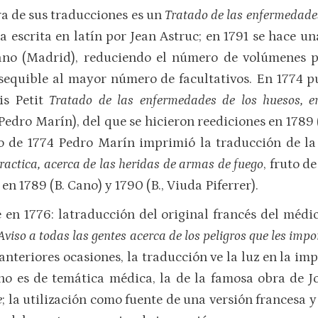
a de sus traducciones es un
Tratado de las enfermedade
bra escrita en latín por Jean Astruc; en 1791 se hace 
ano (Madrid), reduciendo el número de volúmenes p
sequible al mayor número de facultativos. En 1774 pu
is Petit
Tratado de las enfermedades de los huesos, en
Pedro Marín), del que se hicieron reediciones en 1789
ño de 1774 Pedro Marín imprimió la traducción de l
practica, acerca de las heridas de armas de fuego
, fruto d
en 1789 (B. Cano) y 1790 (B., Viuda Piferrer).
 en 1776: latraducción del original francés del méd
Aviso a todas las gentes acerca de los peligros que les im
anteriores ocasiones, la traducción ve la luz en la i
no es de temática médica, la de la famosa obra de
e
; la utilización como fuente de una versión francesa 