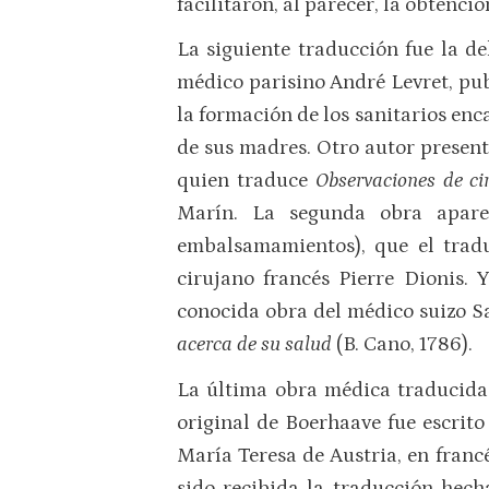
facilitaron, al parecer, la obtenc
La siguiente traducción fue la d
médico parisino André Levret, publ
la formación de los sanitarios enc
de sus madres. Otro autor present
quien traduce
Observaciones de ci
Marín. La segunda obra apare
embalsamamientos), que el tra
cirujano francés Pierre Dionis.
conocida obra del médico suizo S
acerca de su salud
(B. Cano, 1786).
La última obra médica traducida
original de Boerhaave fue escrit
María Teresa de Austria, en franc
sido recibida la traducción hec