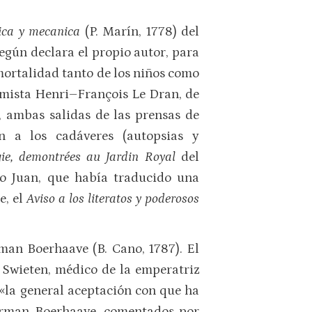
sica y mecanica
(P. Marín, 1778) del
según declara el propio autor, para
 mortalidad tanto de los niños como
tomista Henri–François Le Dran, de
), ambas salidas de las prensas de
 a los cadáveres (autopsias y
gie, demontrées au Jardin Royal
del
no Juan, que había traducido una
e, el
Aviso a los literatos y poderosos
man Boerhaave (B. Cano, 1787). El
 Swieten, médico de la emperatriz
 «la general aceptación con que ha
man Boerhaave, comentados por