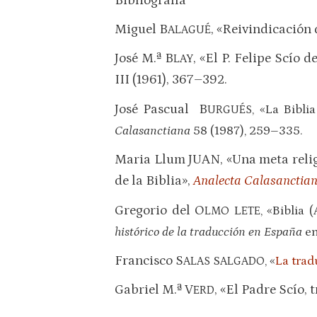
Bibliografía
Miguel B
, «Reivindicación d
ALAGUÉ
José M.ª B
, «El P. Felipe Scío 
LAY
III (1961), 367–392.
José Pascual B
, «La Bibli
URGUÉS
Calasanctiana
58 (1987), 259–335.
Maria Llum J
UAN
, «Una meta reli
de la Biblia»,
Analecta Calasanctia
Gregorio del O
L
, «Biblia
LMO
ETE
histórico de la traducción en España
e
Francisco S
S
, «
La trad
ALAS
ALGADO
Gabriel M.ª V
, «El Padre Scío, 
ERD