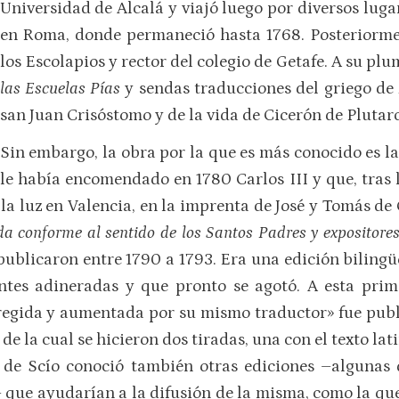
Universidad de Alcalá y viajó luego por diversos luga
en Roma, donde permaneció hasta 1768. Posteriormen
los Escolapios y rector del colegio de Getafe. A su pl
las Escuelas Pías
y sendas traducciones del griego de
san Juan Crisóstomo y de la vida de Cicerón de Plutarc
Sin embargo, la obra por la que es más conocido es la
le había encomendado en 1780 Carlos III y que, tras l
la luz en Valencia, en la imprenta de José y Tomás de 
da conforme al sentido de los Santos Padres y expositores
publicaron entre 1790 a 1793. Era una edición bilingüe
ntes adineradas y que pronto se agotó. A esta prim
rregida y aumentada por su mismo traductor» fue pub
de la cual se hicieron dos tiradas, una con el texto lati
a de Scío conoció también otras ediciones –algunas 
 que ayudarían a la difusión de la misma, como la que 