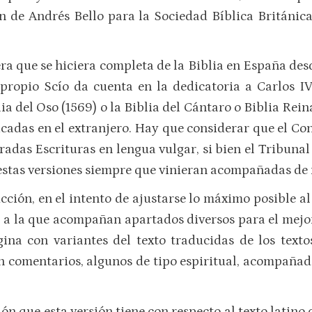
n de Andrés Bello para la Sociedad Bíblica Británica
ra que se hiciera completa de la Biblia en España des
l propio Scío da cuenta en la dedicatoria a Carlos IV
a del Oso (1569) o la Biblia del Cántaro o Biblia Rei
icadas en el extranjero. Hay que considerar que el Co
gradas Escrituras en lengua vulgar, si bien el Tribunal
estas versiones siempre que vinieran acompañadas de 
cción, en el intento de ajustarse lo máximo posible al
, a la que acompañan apartados diversos para el mejo
ina con variantes del texto traducidas de los texto
 comentarios, algunos de tipo espiritual, acompañad
eción que esta versión tiene con respecto al texto latin