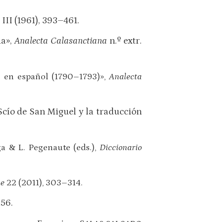
. III (1961), 393–461.
ia»,
Analecta Calasanctiana
n.º extr.
lia en español (1790–1793)»,
Analecta
 Scío de San Miguel y la traducción
a & L. Pegenaute (eds.),
Diccionario
ae
22 (2011), 303–314.
156.