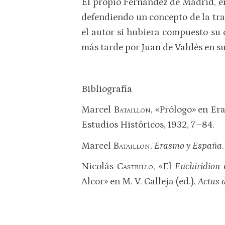
El propio Fernández de Madrid, en 
defendiendo un concepto de la tra
el autor si hubiera compuesto su 
más tarde por Juan de Valdés en s
Bibliografía
Marcel
Bataillon
, «Prólogo» en E
Estudios Históricos, 1932, 7–84.
Marcel
Bataillon
,
Erasmo y España
Nicolás
Castrillo
, «El
Enchiridion
Alcor» en M. V. Calleja (ed.),
Actas d