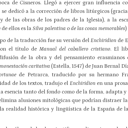
poca de Cisneros. Llegó a ejercer gran influencia c
se dedicó a la corrección de libros litúrgicos (graci
y de las obras de los padres de la Iglesia), a la esc
de ellos es la
Silva palentina
o
de las cosas memorables
)
po de la traducción fue su versión del
Enchiridion
de E
on el título de
Manual del caballero cristiano
. El l
difusión de la obra y del pensamiento erasmianos 
amonestación caritativa
(Estella, 1547) de Juan Bernal Dí
fortunae
de Petrarca, traducido por su hermano Fra
idad de los textos, tradujo el
Enchiridion
en una prosa
a esencia tanto del fondo como de la forma, adapta 
limina alusiones mitológicas que podrían distraer la 
 la realidad histórica y lingüística de la España de l