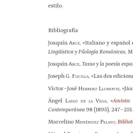
estilo.
Bibliografía
Joaquín
Arce
, «Italiano y español
Lingüística y Filología Románicas
, M
Joaquín
Arce
,
Tasso y la poesía espa
Joseph G.
Fucilla
, «Las dos edicion
Víctor–José
Herrero Llorente
, «Já
Ángel
Lasso de la Vega
, «
Aminta
:
Contemporánea
98 (1895), 247–251.
Marcelino
Menéndez Pelayo
,
Biblio