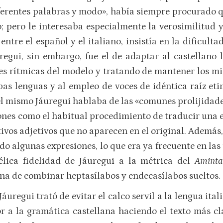
ferentes palabras y modo», había siempre procurado qu
; pero le interesaba especialmente la verosimilitud y
entre el español y el italiano, insistía en la dificulta
uregui, sin embargo, fue el de adaptar al castellano
s rítmicas del modelo y tratando de mantener los mi
as lenguas y al empleo de voces de idéntica raíz et
el mismo Jáuregui hablaba de las «comunes prolijidades
ones como el habitual procedimiento de traducir una 
tivos adjetivos que no aparecen en el original. Además,
do algunas expresiones, lo que era ya frecuente en las
lica fidelidad de Jáuregui a la métrica del
Aminta
iana de combinar heptasílabos y endecasílabos sueltos.
 Jáuregui trató de evitar el calco servil a la lengua it
r a la gramática castellana haciendo el texto más cla