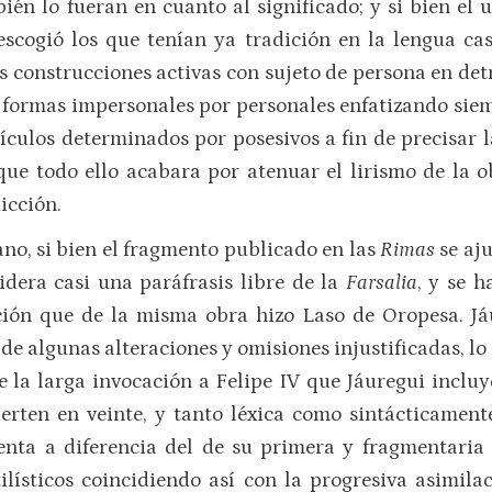
én lo fueran en cuanto al significado; y si bien el us
scogió los que tenían ya tradición en la lengua cast
 construcciones activas con sujeto de persona en detr
formas impersonales por personales enfatizando siemp
ículos determinados por posesivos a fin de precisar 
que todo ello acabara por atenuar el lirismo de la o
icción.
no, si bien el fragmento publicado en las
Rimas
se aj
dera casi una paráfrasis libre de la
Farsalia
, y se h
cción que de la misma obra hizo Laso de Oropesa. J
 de algunas alteraciones y omisiones injustificadas, 
 la larga invocación a Felipe IV que Jáuregui incluye.
erten en veinte, y tanto léxica como sintácticamente
enta a diferencia del de su primera y fragmentaria v
ilísticos coincidiendo así con la progresiva asimil