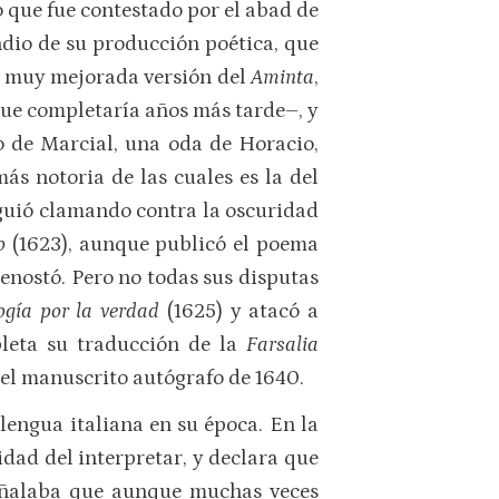
to que fue contestado por el abad de
ndio de su producción poética, que
 y muy mejorada versión del
Aminta
,
ue completaría años más tarde–, y
o de Marcial, una oda de Horacio,
ás notoria de las cuales es la del
iguió clamando contra la oscuridad
co
(1623), aunque publicó el poema
denostó. Pero no todas sus disputas
ogía por la verdad
(1625) y atacó a
leta su traducción de la
Farsalia
del manuscrito autógrafo de 1640.
lengua italiana en su época. En la
dad del interpretar, y declara que
 señalaba que aunque muchas veces