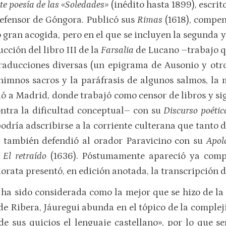
nte poesía de las «Soledades»
(inédito hasta 1899), escri
defensor de Góngora. Publicó sus
Rimas
(1618), compe
 gran acogida, pero en el que se incluyen la segunda
ucción del libro III de la
Farsalia
de Lucano –trabajo q
traducciones diversas (un epigrama de Ausonio y otr
himnos sacros y la paráfrasis de algunos salmos, la m
adó a Madrid, donde trabajó como censor de libros y s
ontra la dificultad conceptual– con su
Discurso poéti
podría adscribirse a la corriente culterana que tanto 
s también defendió al orador Paravicino con su
Apol
a
El retraído
(1636). Póstumamente apareció ya comp
orata presentó, en edición anotada, la transcripción 
a
ha sido considerada como la mejor que se hizo de la 
e Ribera, Jáuregui abunda en el tópico de la compleji
«de sus quicios el lenguaje castellano», por lo que