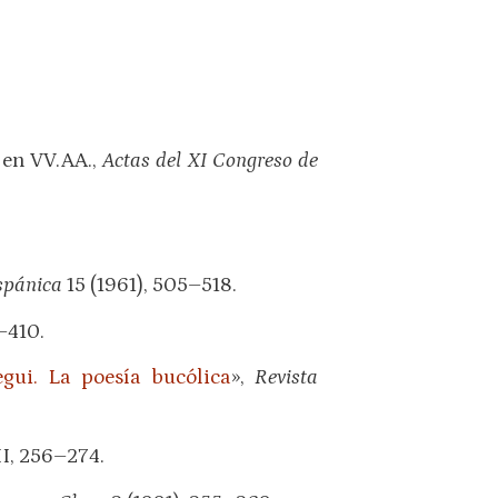
» en VV.AA.,
Actas del XI Congreso de
ispánica
15 (1961), 505–518.
–410.
egui. La poesía bucólica
»,
Revista
II, 256–274.