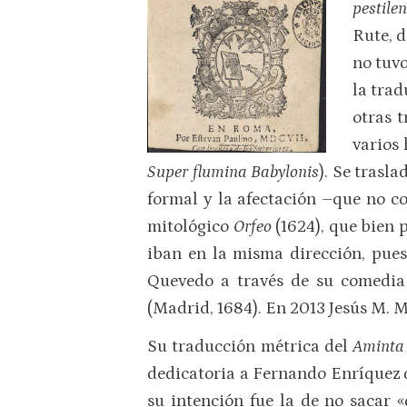
pestile
Rute, 
no tuvo
la trad
otras 
varios 
Super flumina Babylonis
). Se trasl
formal y la afectación –que no c
mitológico
Orfeo
(1624), que bien 
iban en la misma dirección, pue
Quevedo a través de su comedi
(Madrid, 1684). En 2013 Jesús M. M
Su traducción métrica del
Amint
dedicatoria a Fernando Enríquez d
su intención fue la de no sacar 