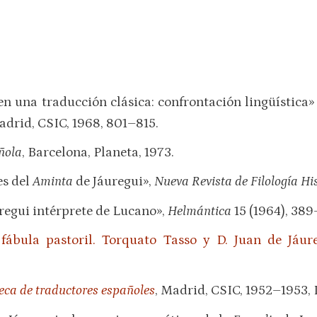
 en una traducción clásica: confrontación lingüística
adrid, CSIC, 1968, 801–815.
ñola
, Barcelona, Planeta, 1973.
es del
Aminta
de Jáuregui»,
Nueva Revista de Filología H
uregui intérprete de Lucano»,
Helmántica
15 (1964), 389
 fábula pastoril. Torquato Tasso y D. Juan de Jáur
teca de traductores españoles
, Madrid, CSIC, 1952–1953, 