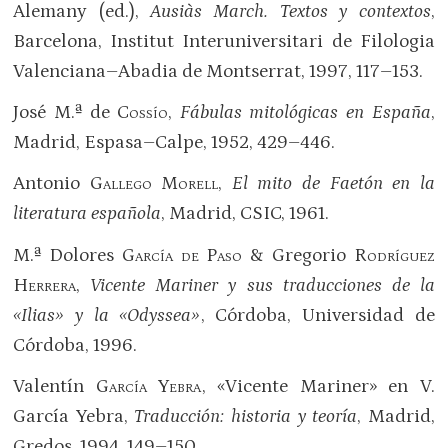
Alemany (ed.),
Ausiàs March. Textos y contextos
,
Barcelona, Institut Interuniversitari de Filologia
Valenciana–Abadia de Montserrat, 1997, 117–153.
José M.ª de
Cossío
,
Fábulas mitológicas en España
,
Madrid, Espasa–Calpe, 1952, 429–446.
Antonio
Gallego Morell
,
El mito de Faetón en la
literatura española
, Madrid, CSIC, 1961.
M.ª Dolores
García de Paso
& Gregorio
Rodríguez
Herrera
,
Vicente Mariner y sus traducciones de la
«Ilias» y la «Odyssea»
, Córdoba, Universidad de
Córdoba, 1996.
Valentín
García Yebra
, «Vicente Mariner» en V.
García Yebra,
Traducción: historia y teoría
, Madrid,
Gredos, 1994, 149–150.