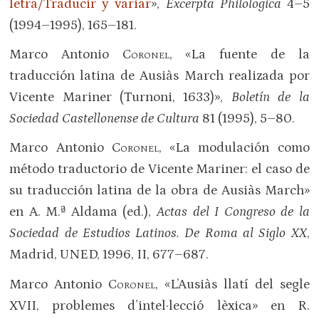
letra/Traducir y variar
»,
Excerpta Philologica
4–5
(1994–1995), 165–181.
Marco Antonio
Coronel
, «La fuente de la
traducción latina de Ausiàs March realizada por
Vicente Mariner (Turnoni, 1633)»,
Boletín de la
Sociedad Castellonense de Cultura
81 (1995), 5–80.
Marco Antonio
Coronel
, «La modulación como
método traductorio de Vicente Mariner: el caso de
su traducción latina de la obra de Ausiàs March»
en A. M.ª Aldama (ed.),
Actas del I Congreso de la
Sociedad de Estudios Latinos. De Roma al Siglo
XX
,
Madrid, UNED, 1996, II, 677–687.
Marco Antonio
Coronel
, «L’Ausiàs llatí del segle
XVII, problemes d’intel·lecció lèxica» en R.