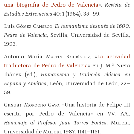
una biografía de Pedro de Valencia
»,
Revista de
Estudios Extremeño
s 40: 1 (1984), 35–99.
Luis
Gómez Canseco
,
El humanismo después de 1600.
Pedro de Valencia
, Sevilla, Universidad de Sevilla,
1993.
Antonio María
Martín Rodríguez
, «
La actividad
traductora de Pedro de Valencia
» en J. M.ª Nieto
Ibáñez (ed.),
Humanismo y tradición clásica en
España y América
, León, Universidad de León, 22–
59.
Gaspar
Morocho Gayo
, «Una historia de Felipe III
escrita por Pedro de Valencia» en VV. AA.,
Homenaje al Profesor Juan Torres Fontes
, Murcia,
Universidad de Murcia, 1987, 1141–1151.