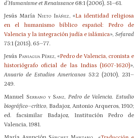
d’Humanisme et Renaissance
68:1 (2006), 51–61.
Jesús María
Nieto Ibáñez
, «
La identidad religiosa
en el humanismo bíblico español: Pedro de
Valencia y la integración judía e islámica
»,
Sefarad
75:1 (2015), 65–77.
Jesús
Paniagua Pérez
, «
Pedro de Valencia, cronista e
historiógrafo oficial de las Indias (1607-1620)
»,
Anuario de Estudios Americanos
53:2 (2010), 231–
249.
Manuel
Serrano y Sanz
,
Pedro de Valencia. Estudio
biográfico–crítico
, Badajoz, Antonio Arqueros, 1910;
ed. facsimilar Badajoz, Institución Pedro de
Valencia, 1981.
María Asunción
Sánchez Manzano
, «
Traducción e