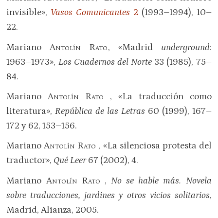
invisible»,
Vasos Comunicantes
2
(1993–1994), 10–
22.
Mariano
Antolín Rato
, «Madrid
underground
:
1963–1973»,
Los Cuadernos del Norte
33 (1985), 75–
84.
Mariano
Antolín Rato
, «La traducción como
literatura»,
República de las Letras
60 (1999), 167–
172 y 62, 153
–
156.
Mariano
Antolín Rato
, «La silenciosa protesta del
traductor»,
Qué Leer
67 (2002), 4.
Mariano
Antolín Rato
,
No se hable más. Novela
sobre traducciones, jardines y otros vicios solitarios
,
Madrid, Alianza, 2005.