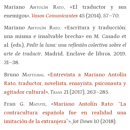
Mariano
Antolín Rato
, «El traductor y sus
enemigos»,
Vasos Comunicantes
45 (2014), 57–70.
Mariano
Antolín Rato
, «Escritura y traducción:
una misma e insalvable brecha» en M. Casado et
al.
(eds.),
Pedir la luna: una reflexión colectiva sobre el
arte de traducir
, Madrid, Enclave de libros, 2019,
31–38.
Bruno
Mattiussi
, «
Entrevista a Mariano Antolín
Rato, traductor, novelista, ensayista, psiconauta y
agitador cultural
»,
Trans
21 (2017), 263–285.
Fran G.
Matute
, «
Mariano Antolín Rato: “La
contracultura española fue en realidad una
imitación de la extranjera”
»,
Jot Down
10 (2018).