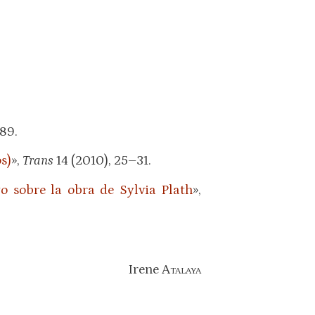
89.
s)
»,
Trans
14 (2010), 25–31.
go sobre la obra de Sylvia Plath
»,
Irene
Atalaya