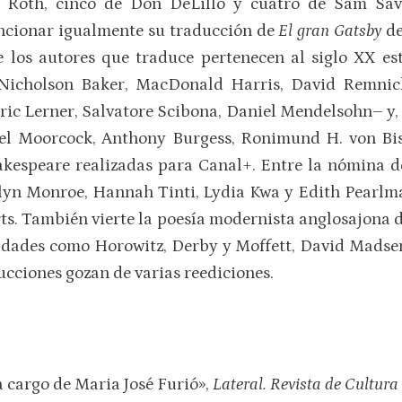
p Roth, cinco de Don DeLillo y cuatro de Sam Sava
ncionar igualmente su traducción de
El gran Gatsby
de
e los autores que traduce pertenecen al siglo XX e
Nicholson Baker, MacDonald Harris, David Remnick
ric Lerner, Salvatore Scibona, Daniel Mendelsohn– y,
hael Moorcock, Anthony Burgess, Ronimund H. von Bi
akespeare realizadas para Canal+. Entre la nómina 
rilyn Monroe, Hannah Tinti, Lydia Kwa y Edith Pearlm
ts. También vierte la poesía modernista anglosajona d
lidades como Horowitz, Derby y Moffett, David Madsen
ucciones gozan de varias reediciones.
 a cargo de Maria José Furió»,
Lateral. Revista de Cultura