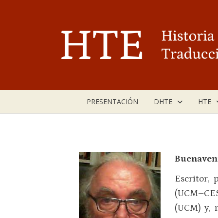
Saltar
al
contenido
PRESENTACIÓN
DHTE
HTE
Buenaven
Escritor,
(UCM–CES F
(UCM) y, 