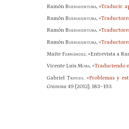
Ramón
Buenaventura
, «
Traducir: a
Ramón
Buenaventura
, «
Traductores 
Ramón
Buenaventura
, «
Traductores 
Ramón
Buenaventura
, «
Traductores 
Maite
Fernández
, «Entrevista a 
Vicente Luis
Mora
, «
Traduciendo na
Gabriel
Tripodi
, «
Problemas y est
Gramma
49 (2012), 183–193.