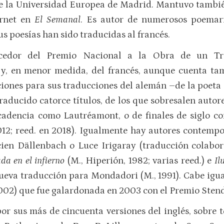
de la Universidad Europea de Madrid. Mantuvo tambi
ernet en
El Semanal
. Es autor de numerosos poemari
us poesías han sido traducidas al francés.
cedor del Premio Nacional a la Obra de un Tr
 y, en menor medida, del francés, aunque cuenta tam
aciones para sus traducciones del alemán –de la poet
raducido catorce títulos, de los que sobresalen autor
adencia como Lautréamont, o de finales de siglo co
2012; reed. en 2018). Igualmente hay autores conte
cien Dällenbach o Luce Irigaray (traducción colabor
a en el infierno
(M., Hiperión, 1982; varias reed.) e
Il
 nueva traducción para Mondadori (M., 1991). Cabe i
 2002) que fue galardonada en 2003 con el Premio Sten
or sus más de cincuenta versiones del inglés, sobre