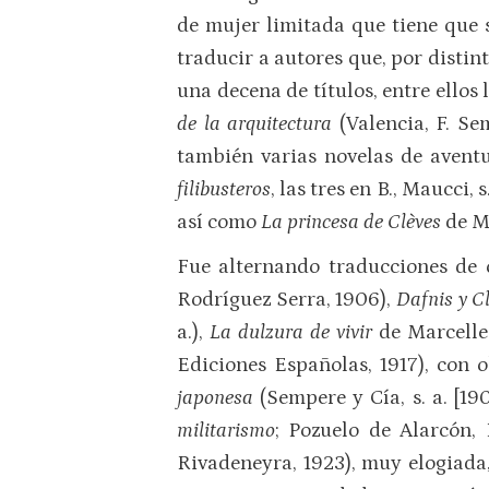
de mujer limitada que tiene que s
traducir a autores que, por distin
una decena de títulos, entre ellos
de la arquitectura
(Valencia, F. Sem
también varias novelas de aventu
filibusteros
, las tres en B., Maucci,
así como
La princesa de Clèves
de Mm
Fue alternando traducciones de 
Rodríguez Serra, 1906),
Dafnis y C
a.),
La dulzura de vivir
de Marcelle 
Ediciones Españolas, 1917), con 
japonesa
(Sempere y Cía, s. a. [19
militarismo
; Pozuelo de Alarcón,
Rivadeneyra, 1923), muy elogiada, 