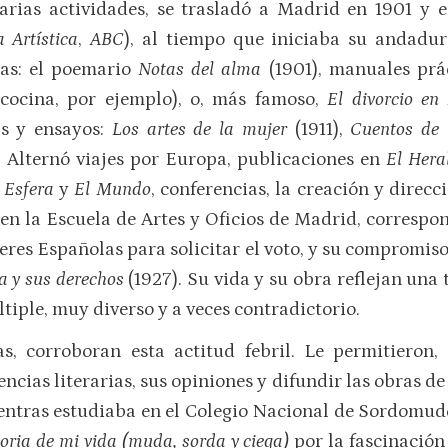
arias actividades, se trasladó a Madrid en 1901 y 
 Artística
,
ABC
), al tiempo que iniciaba su andadu
das: el poemario
Notas del alma
(1901), manuales prác
 cocina, por ejemplo), o, más famoso,
El divorcio e
as y ensayos:
Los artes de la mujer
(1911),
Cuentos de
. Alternó viajes por Europa, publicaciones en
El Her
 Esfera
y
El Mundo
, conferencias, la creación y direcc
en la Escuela de Artes y Oficios de Madrid, correspons
eres Españolas para solicitar el voto, y su compromis
a y sus derechos
(1927). Su vida y su obra reflejan una
ltiple, muy diverso y a veces contradictorio.
, corroboran esta actitud febril. Le permitieron
ncias literarias, sus opiniones y difundir las obras de
ntras estudiaba en el Colegio Nacional de Sordomudos
toria de mi vida (muda, sorda y ciega)
por la fascinación