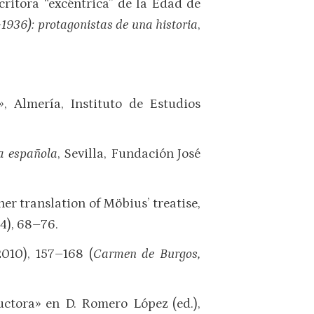
ritora “excéntrica” de la Edad de
–
1936): protagonistas de una historia
,
»
, Almería, Instituto de Estudios
ra española
, Sevilla, Fundación José
er translation of Möbius’ treatise,
4), 68–76.
010), 157–168 (
Carmen de Burgos,
uctora» en D. Romero López (ed.),