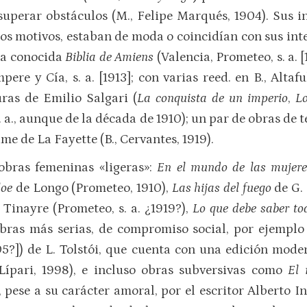
uperar obstáculos (M., Felipe Marqués, 1904). Sus in
tos motivos, estaban de moda o coincidían con sus int
 la conocida
Biblia de Amiens
(Valencia, Prometeo, s. a. 
pere y Cía, s. a. [1913]; con varias reed. en B., Altaf
ras de Emilio Salgari (
La conquista de un imperio
,
Lo
 s. a., aunque de la década de 1910); un par de obras de
e de La Fayette (B., Cervantes, 1919).
obras femeninas «ligeras»:
En el mundo de las mujer
loe
de Longo (Prometeo, 1910),
Las hijas del fuego
de G.
Tinayre (Prometeo, s. a. ¿1919?),
Lo que debe saber t
obras más serias, de compromiso social, por ejempl
05?]) de L. Tolstói, que cuenta con una edición mode
 Lípari, 1998), e incluso obras subversivas como
El 
pese a su carácter amoral, por el escritor Alberto In