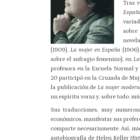
Tras v
España
varia
sobre
novel
(1909),
La mujer en España
(1906)
sobre el sufragio femenino), en
La
profesora en la Escuela Normal y 
20 participó en la Cruzada de Muj
la publicación de
La mujer modern
un espíritu voraz y, sobre todo, mú
Sus traducciones, muy numerosas
económicos, manifestar sus prefere
comparte necesariamente. Así, mie
autobiografía de Helen Keller
His