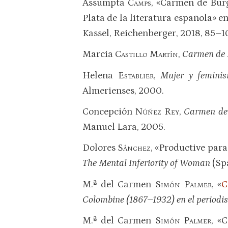
Assumpta
Camps
, «Carmen de Burg
Plata de la literatura española» en 
Kassel, Reichenberger, 2018, 85–1
Marcia
Castillo Martín
,
Carmen de 
Helena
Establier
,
Mujer y femini
Almerienses, 2000.
Concepción
Núñez Rey
,
Carmen de 
Manuel Lara, 2005.
Dolores
Sánchez
, «Productive para
The Mental Inferiority of Woman
(Spa
M.ª del Carmen
Simón Palmer
, «
C
Colombine (1867–1932) en el periodis
M.ª del Carmen
Simón Palmer
, «