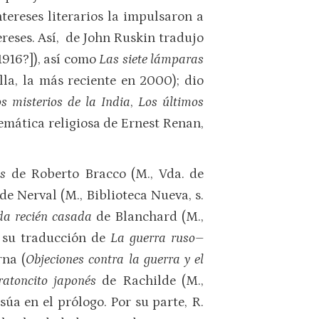
tereses literarios la impulsaron a
ereses. Así, de John Ruskin tradujo
[1916?]), así como
Las siete lámparas
ulla, la más reciente en 2000); dio
s misterios de la India
,
Los últimos
 temática religiosa de Ernest Renan,
es
de Roberto Bracco (M., Vda. de
 de Nerval (M., Biblioteca Nueva, s.
oda recién casada
de Blanchard (M.,
o su traducción de
La guerra ruso–
rna (
Objeciones contra la guerra y el
ratoncito japonés
de Rachilde (M.,
súa en el prólogo. Por su parte, R.