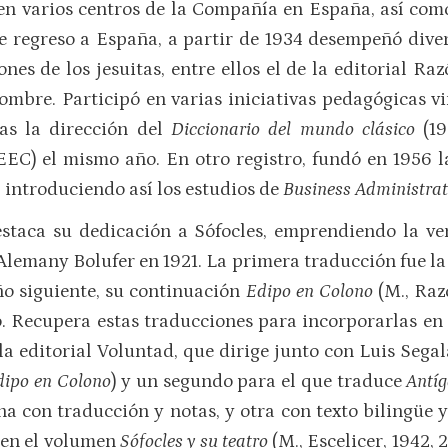
 en varios centros de la Compañía en España, así com
 regreso a España, a partir de 1934 desempeñó divers
ones de los jesuitas, entre ellos el de la editorial Ra
mbre. Participó en varias iniciativas pedagógicas vi
las la dirección del
Diccionario del mundo clásico
(1
EEC) el mismo año. En otro registro, fundó en 1956 l
introduciendo así los estudios de
Business Administrat
staca su dedicación a Sófocles, emprendiendo la ve
 Alemany Bolufer en 1921. La primera traducción fue l
año siguiente, su continuación
Edipo en Colono
(M., Raz
to. Recupera estas traducciones para incorporarlas en 
 la editorial Voluntad, que dirige junto con Luis Sega
ipo en Colono
) y un segundo para el que traduce
Antí
una con traducción y notas, y otra con texto bilingüe 
e en el volumen
Sófocles y su teatro
(M., Escelicer, 1942, 