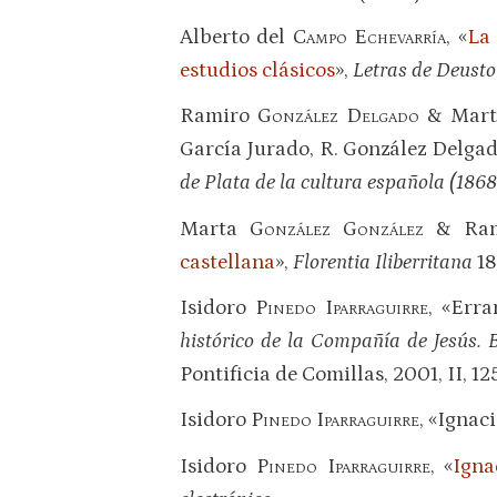
Alberto del
Campo Echevarría
, «
La 
estudios clásicos
»,
Letras de Deusto
Ramiro
González Delgado
& Mar
García Jurado, R. González Delga
de Plata de la cultura española (186
Marta
González González
& Rami
castellana
»,
Florentia Iliberritana
18
Isidoro
Pinedo Iparraguirre
, «Erra
histórico de la Compañía de Jesús. 
Pontificia de Comillas, 2001, II, 125
Isidoro
Pinedo Iparraguirre
, «Ignac
Isidoro
Pinedo Iparraguirre
, «
Igna