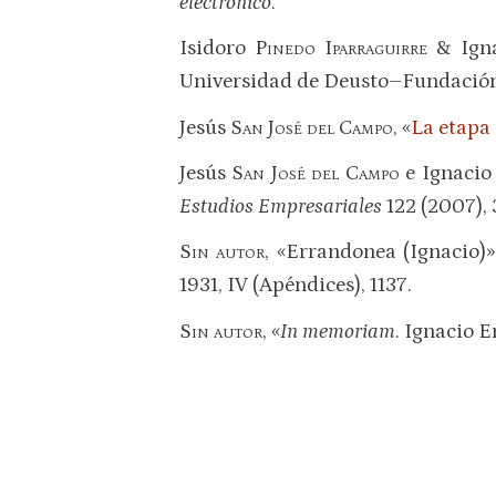
electrónico
.
Isidoro
Pinedo Iparraguirre
& Ign
Universidad de Deusto–Fundación
Jesús
San José del Campo
, «
La etapa
Jesús
San José del Campo
e Ignaci
Estudios Empresariales
122 (2007), 
Sin autor
, «Errandonea (Ignacio)»
1931, IV (Apéndices), 1137.
Sin autor
, «
I
n memoriam
. Ignacio 