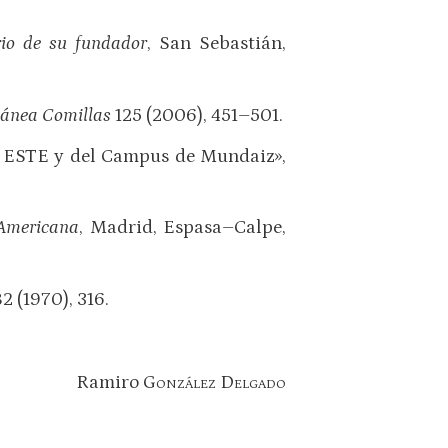
rio de su fundador
, San Sebastián,
lánea Comillas
125 (2006), 451–501.
la ESTE y del Campus de Mundaiz»,
–Americana
, Madrid, Espasa–Calpe,
2 (1970), 316.
Ramiro
González Delgado