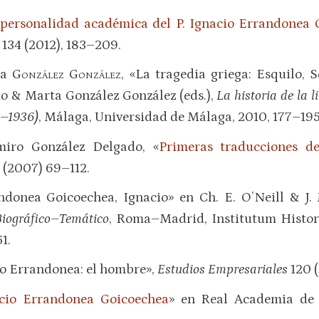
personalidad académica del P. Ignacio Errandonea G
134 (2012), 183–209.
ta
González González
, «La tragedia griega: Esquilo, 
do & Marta González González (eds.),
La historia de la 
8–1936)
, Málaga, Universidad de Málaga, 2010, 177–195
ro González Delgado, «
Primeras traducciones de
 (2007) 69–112.
ndonea Goicoechea, Ignacio» en Ch. E. O’Neill & J.
Biográfico–Temático
, Roma–Madrid, Institutum Histor
1.
io Errandonea: el hombre»,
Estudios Empresariales
120 (
cio Errandonea Goicoechea
» en Real Academia de 