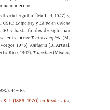
 drama moderno»
.
ditorial Aguilar (Madrid, 1947) y,
el CSIC:
Edipo Rey
y
Edipo en Colono
 60 y hasta finales de siglo han
e, entre otras:
Teatro completo
(M.,
 Vosgos, 1975),
Antígona
(B., Artual,
rto Rico, 1962),
Tragedias
(México,
995), 44–46.
a S. I. (1886–1970) en
Razón y fe
»,