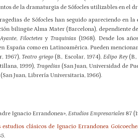
tos de la dramaturgia de Sófocles utilizables en el
tragedias de Sófocles han seguido apareciendo en la e
ección bilingüe Alma Mater (Barcelona), dependiente d
Ayante
,
Filoctetes
y
Traquinias
(1968). Desde los años
o en España como en Latinoamérica. Pueden mencionars
r, 1967),
Teatro griego
(B., Escolar, 1974),
Edipo Rey
(B.,
tillana, 1999),
Tragedias
(San Juan, Universidad de Pue
(San Juan, Librería Universitaria, 1966).
Padre Ignacio Errandonea»,
Estudios Empresariales
87 (1
 estudios clásicos de Ignacio Errandonea Goicoeche
5.