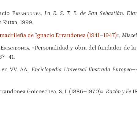
acio
Errandonea
,
La E. S. T. E. de San Sebastián. Dia
 Kutxa, 1999.
 madrileña de Ignacio Errandonea (1941–1947)
»,
Misce
o
Errandonea
, «Personalidad y obra del fundador de 
37–41.
 en VV. AA.,
Enciclopedia Universal Ilustrada Europeo
Errandonea Goicoechea, S. I. (1886–1970)»,
Razón y Fe
18