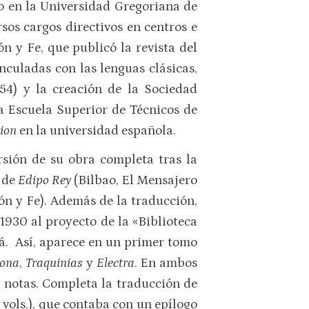
o en la Universidad Gregoriana de
os cargos directivos en centros e
zón y Fe, que publicó la revista del
nculadas con las lenguas clásicas,
954) y la creación de la Sociedad
a Escuela Superior de Técnicos de
ion
en la universidad española.
rsión de su obra completa tras la
a de
Edipo Rey
(Bilbao, El Mensajero
ón y Fe). Además de la traducción,
1930 al proyecto de la «Biblioteca
lá. Así, aparece en un primer tomo
gona
,
Traquinias
y
Electra
. En ambos
y notas. Completa la traducción de
2 vols.), que contaba con un epílogo