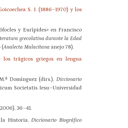
oicoechea S. I. (1886–1970) y los
Sófocles y Eurípides» en Francisco
literatura grecolatina durante la Edad
 (
Analecta Malacitana
anejo 78).
 los trágicos griegos en lengua
 M.ª Domínguez (dirs.),
Diccionario
icum Societatis Iesu–Universidad
2006), 36–41.
la Historia,
Diccionario Biográfico