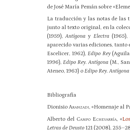
de José María Pemán sobre «Elemen
La traducción y las notas de las 
junto al texto original, en la col
(1959),
Antígona
y
Electra
(1965),
aparecido varias ediciones, tant
Escelicer, 1962),
Edipo Rey
(Aguila
1996),
Edipo Rey. Antígona
(M., San
Ateneo, 1963) o
Edipo Rey. Antígona
Bibliografía
Dionisio
Aranzadi
, «Homenaje al 
Alberto del
Campo Echevarría
, «
Los
Letras de Deusto
121 (2008), 255–28