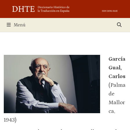
Saltar
al
contenido
Menú
García
Gual,
Carlos
(Palma
de
Mallor
ca,
1943)