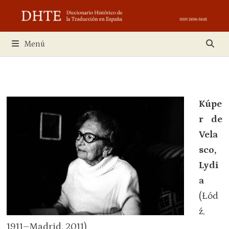
Saltar
al
contenido
Menú
Kúpe
r de
Vela
sco,
Lydi
a
(Łód
ź,
1911–Madrid, 2011)