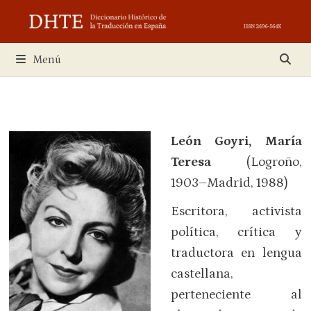
Saltar
al
contenido
Menú
León Goyri, María
Teresa
(Logroño,
1903–Madrid, 1988)
Escritora, activista
política, crítica y
traductora en lengua
castellana,
perteneciente al