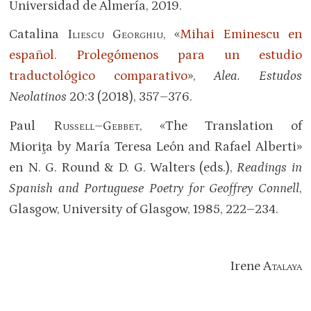
Universidad de Almería, 2019.
Catalina
Iliescu Georghiu
, «
Mihai Eminescu en
español. Prolegómenos para un estudio
traductológico comparativo
»,
Alea. Estudos
Neolatinos
20:3 (2018), 357–376.
Paul
Russell–Gebbet
, «The Translation of
Mioriţa by María Teresa León and Rafael Alberti»
en N. G. Round & D. G. Walters (eds.),
Readings in
Spanish and Portuguese Poetry for Geoffrey Connell
,
Glasgow, University of Glasgow, 1985, 222–234.
Irene
Atalaya