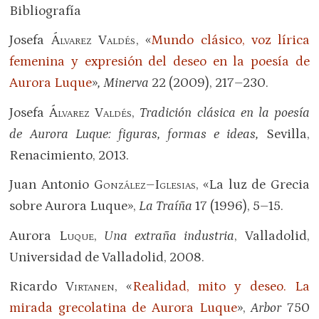
Bibliografía
Josefa
Álvarez Valdés
, «
Mundo clásico, voz lírica
femenina y expresión del deseo en la poesía de
Aurora Luque
»
, Minerva
22 (2009), 217–230.
Josefa
Álvarez Valdés
,
Tradición clásica en la poesía
de Aurora Luque: figuras, formas e ideas,
Sevilla,
Renacimiento, 2013.
Juan Antonio
González–Iglesias
, «La luz de Grecia
sobre Aurora Luque»,
La Traíña
17 (1996), 5–15.
Aurora
Luque
,
Una extraña industria
, Valladolid,
Universidad de Valladolid, 2008.
Ricardo
Virtanen
, «
Realidad, mito y deseo. La
mirada grecolatina de Aurora Luque
»,
Arbor
750