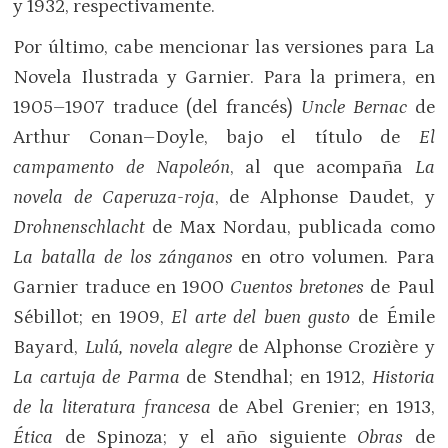
y 1932, respectivamente.
Por último, cabe mencionar las versiones para La
Novela Ilustrada y Garnier. Para la primera, en
1905–1907 traduce (del francés)
Uncle Bernac
de
Arthur Conan–Doyle, bajo el título de
El
campamento de Napoleón
, al que acompaña
La
novela de Caperuza-roja
, de Alphonse Daudet, y
Drohnenschlacht
de Max Nordau, publicada como
La batalla de los zánganos
en otro volumen. Para
Garnier traduce en 1900
Cuentos bretones
de Paul
Sébillot; en 1909,
El arte del buen gusto
de Émile
Bayard,
Lulú, novela alegre
de Alphonse Crozière y
La cartuja de Parma
de Stendhal; en 1912,
Historia
de la literatura francesa
de Abel Grenier; en 1913,
Ética
de Spinoza; y el año siguiente
Obras
de