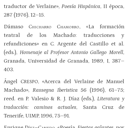
traductor de Verlaine»,
Poesía Hispánica
, II época,
287 (1976), 12–15.
Dámaso
Chicharro Chamorro
, «La formación
teatral de los Machado: traducciones y
refundiciones» en C. Argente del Castillo et al.
(eds.),
Homenaje al Profesor Antonio Gallego Morell
,
Granada, Universidad de Granada, 1989, I, 387–
403.
Ángel C
, «Acerca del Verlaine de Manuel
RESPO
Machado»,
Rassegna Iberistica
56 (1996), 61–75;
reed. en P. Valesio & R. J. Díaz (eds.),
Literatura y
traducción: caminos actuales
, Santa Cruz de
Tenerife, UIMP, 1996, 75–91.
Enrique
Díez–Canedo
, «Poesía.
Fiestas galantes
, por