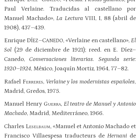
Paul Verlaine. Traducidas al castellano por
Manuel Machado»,
La Lectura
VIII, I, 88 (abril de
1908), 437–439.
Enrique D
–C
, «Verlaine en castellano»,
El
ÍEZ
ANEDO
Sol
(29 de diciembre de 1921); reed. en E. Díez–
Canedo,
Conversaciones literarias. Segunda serie:
1920–1924
, México, Joaquín Mortiz, 1964, 77–82.
Rafael
Ferreres
,
Verlaine y los modernistas españoles
,
Madrid, Gredos, 1975.
Manuel Henry
Guerra
,
El teatro de Manuel y Antonio
Machado
, Madrid, Mediterráneo, 1966.
Charles
Leselbaum
, «Manuel et Antonio Machado et
Francisco Villaespesa traducteurs de
Hernani
de