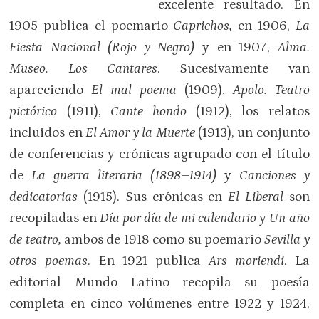
excelente resultado. En
1905 publica el poemario
Caprichos,
en 1906,
La
Fiesta Nacional (Rojo y Negro)
y en 1907,
Alma.
Museo. Los Cantares
. Sucesivamente van
apareciendo
El mal poema
(1909),
Apolo. Teatro
pictórico
(1911),
Cante hondo
(1912), los relatos
incluidos en
El Amor y la Muerte
(1913), un conjunto
de conferencias y crónicas agrupado con el título
de
La guerra literaria (1898–1914)
y
Canciones y
dedicatorias
(1915). Sus crónicas en
El Liberal
son
recopiladas en
Día por día de mi calendario
y
Un año
de teatro,
ambos de 1918 como su poemario
Sevilla y
otros poemas
. En 1921 publica
Ars moriendi
. La
editorial Mundo Latino recopila su poesía
completa en cinco volúmenes entre 1922 y 1924,