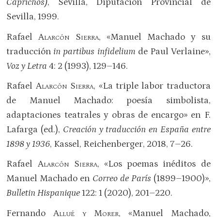
Caprichos)
, Sevilla, Diputación Provincial de
Sevilla, 1999.
Rafael
Alarcón Sierra
, «Manuel Machado y su
traducción
in partibus infidelium
de Paul Verlaine»,
Voz y Letra
4: 2 (1993), 129–146.
Rafael
Alarcón Sierra
, «La triple labor traductora
de Manuel Machado: poesía simbolista,
adaptaciones teatrales y obras de encargo» en F.
Lafarga (ed.),
Creación y traducción en España entre
1898 y 1936
, Kassel, Reichenberger, 2018, 7–26.
Rafael
Alarcón Sierra
, «Los poemas inéditos de
Manuel Machado en
Correo de París
(1899–1900)»,
Bulletin Hispanique
122: 1 (2020), 201–220.
Fernando
Allué y Morer
, «Manuel Machado,