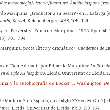
ión: metodología/historia/literatura. Ámbito hispano-fran
rdo Marquina, ¿traductor a su pesar?» en F. Lafarga (e
toria,
Kassel, Reichenberger, 2018, 109–125.
sy of Perversity. Eduardo Marquina’s 1905 Spanish
16), 981–994.
 Marquina, poeta lírico y dramático»,
Cuadernos de Li
n de “Boule de suif” por Eduardo Marquina:
La Pirindo
 en el siglo XX hispánico
, Lleida, Universitat de Lleida, 
ina y la autobiografía de Booker T. Washington:
De 
de Mallarmé, en España, en el siglo XX» en M. Giné (ed
pánico
, Lleida, Universitat de Lleida, 1999, 133–164.