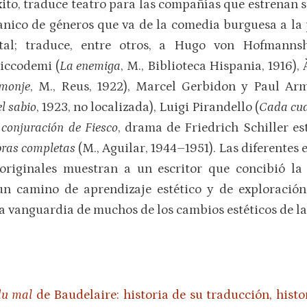
to, traduce teatro para las compañías que estrenan s
ico de géneros que va de la comedia burguesa a la po
ntal; traduce, entre otros, a Hugo von Hofmannsh
iccodemi (
La enemiga
, M., Biblioteca Hispania, 1916),
monje
, M., Reus, 1922), Marcel Gerbidon y Paul Ar
l sabio
, 1923, no localizada), Luigi Pirandello (
Cada cua
 conjuración de Fiesco
, drama de Friedrich Schiller e
ras completas
(M., Aguilar, 1944–1951). Las diferentes 
 originales muestran a un escritor que concibió l
 un camino de aprendizaje estético y de exploración
a vanguardia de muchos de los cambios estéticos de la
du mal
de Baudelaire: historia de su traducción, histor