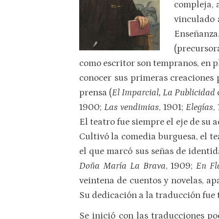
compleja, 
vinculado 
Enseñanza.
(precursor
como escritor son tempranos, en ple
conocer sus primeras creaciones p
prensa (
El Imparcial, La Publicidad
1900;
Las vendimias
, 1901;
Elegías
,
El teatro fue siempre el eje de su 
Cultivó la comedia burguesa, el tea
el que marcó sus señas de identi
Doña María La Brava
, 1909;
En Fl
veintena de cuentos y novelas, ap
Su dedicación a la traducción fue 
Se inició con las traducciones p