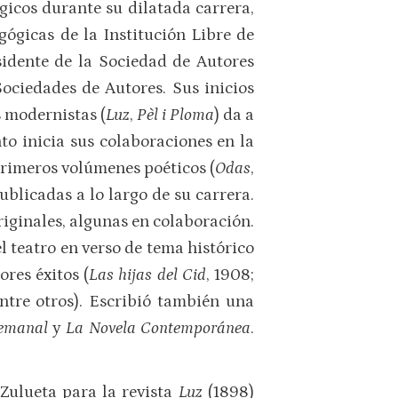
gicos durante su dilatada carrera,
gógicas de la Institución Libre de
idente de la Sociedad de Autores
ociedades de Autores. Sus inicios
s modernistas (
Luz
,
Pèl i Ploma
) da a
to inicia sus colaboraciones en la
primeros volúmenes poéticos (
Odas
,
ublicadas a lo largo de su carrera.
originales, algunas en colaboración.
el teatro en verso de tema histórico
res éxitos (
Las hijas del Cid
, 1908;
entre otros). Escribió también una
Semanal
y
La Novela Contemporánea
.
Zulueta para la revista
Luz
(1898)