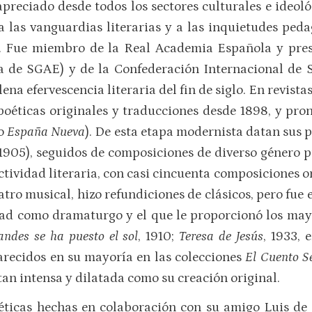
apreciado desde todos los sectores culturales e ideoló
a las vanguardias literarias y a las inquietudes peda
 Fue miembro de la Real Academia Española y pres
a de SGAE) y de la Confederación Internacional de S
na efervescencia literaria del fin de siglo. En revista
oéticas originales y traducciones desde 1898, y pron
o
España Nueva
). De esta etapa modernista datan sus 
 1905), seguidos de composiciones de diverso género p
actividad literaria, con casi cincuenta composiciones 
tro musical, hizo refundiciones de clásicos, pero fue 
dad como dramaturgo y el que le proporcionó los mayo
andes se ha puesto el sol
, 1910;
Teresa de Jesús
, 1933, 
arecidos en su mayoría en las colecciones
El Cuento 
tan intensa y dilatada como su creación original.
oéticas hechas en colaboración con su amigo Luis de 