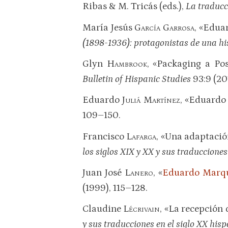
Ribas & M. Tricás (eds.),
La traducc
María Jesús
García Garrosa
, «Edua
(1898-1936): protagonistas de una his
Glyn
Hambrook
, «Packaging a Po
Bulletin of Hispanic Studies
93:9 (20
Eduardo
Juliá Martínez
, «Eduardo
109–150.
Francisco
Lafarga
, «Una adaptació
los siglos XIX y XX y sus traducciones
Juan José
Lanero
, «
Eduardo Marqu
(1999), 115–128.
Claudine
Lécrivain
, «La recepción 
y sus traducciones en el siglo XX his