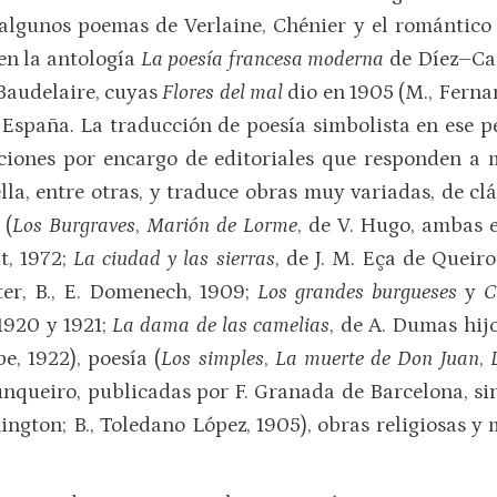
algunos poemas de Verlaine, Chénier y el romántico a
en la antología
La poesía francesa moderna
de Díez–Can
Baudelaire, cuyas
Flores del mal
dio en 1905 (M., Ferna
spaña. La traducción de poesía simbolista en ese p
cciones por encargo de editoriales que responden a 
lla, entre otras, y traduce obras muy variadas, de cl
 (
Los Burgraves
,
Marión de Lorme
, de V. Hugo, ambas en
at, 1972;
La ciudad y las sierras
, de J. M. Eça de Queir
er, B., E. Domenech, 1909;
Los grandes burgueses
y
C
1920 y 1921;
La dama de las camelias
, de A. Dumas hijo
e, 1922), poesía (
Los simples
,
La muerte de Don Juan
,
Junqueiro, publicadas por F. Granada de Barcelona, sin
ington; B., Toledano López, 1905), obras religiosas y 