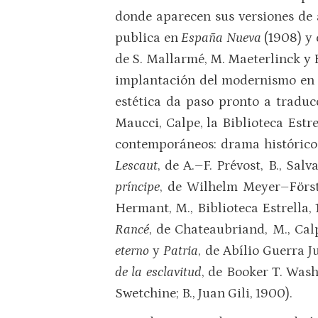
donde aparecen sus versiones de 
publica en
España Nueva
(1908) y 
de S. Mallarmé, M. Maeterlinck y 
implantación del modernismo en E
estética da paso pronto a tradu
Maucci, Calpe, la Biblioteca Estre
contemporáneos: drama histórico
Lescaut
, de A.–F. Prévost, B., Salv
príncipe
, de Wilhelm Meyer–Först
Hermant, M., Biblioteca Estrella, 
Rancé
, de Chateaubriand, M., Calp
eterno
y
Patria
, de Abílio Guerra 
de la esclavitud
, de Booker T. Wash
Swetchine; B., Juan Gili, 1900).