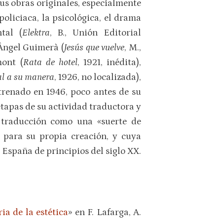
us obras originales, especialmente
liciaca, la psicológica, el drama
tal (
Elektra
, B., Unión Editorial
 Àngel Guimerà (
Jesús que vuelve
, M.,
mont (
Rata de hotel
, 1921, inédita),
l a su manera
, 1926, no localizada),
strenado en 1946, poco antes de su
etapas de su actividad traductora y
a traducción como una «suerte de
 para su propia creación, y cuya
 España de principios del siglo XX.
ia de la estética
» en F. Lafarga, A.