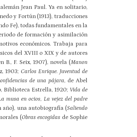
lemán Jean Paul. Ya en solitario,
edo y Fortún (1913), traducciones
ndo Fe), todas fundamentales en la
eriodo de formación y asimilación
motivos económicos. Trabaja para
ásicos del XVIII o XIX y de autores
 B., F. Seix, 1907), novela (
Manon
oz, 1903;
Carlos Enrique. Juventud de
onfidencias de una pájara
, de Abel
, Biblioteca Estrella, 1920;
Vida de
La musa en ocios
,
La vejez del padre
 año), una autobiografía (
Saliendo
morales (
Obras escogidas
de Sophie