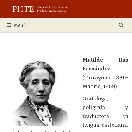
Saltar
al
contenido
Menú
Matilde Ras
Fernández
(Tarragona, 1881–
Madrid, 1969)
Grafóloga,
polígrafa y
traductora en
lengua castellana.