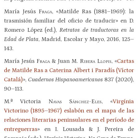
María Jesús
Fraga
, «Matilde Ras (1881–1969): la
trasmisión familiar del oficio de traducir» en D.
Romero López (ed.),
Retratos de traductoras en la
Edad de Plata
, Madrid, Escolar y Mayo, 2016, 125–
143.
María Jesús
Fraga
& Juan M.
Ribera Llopis
, «
Cartas
de Matilde Ras a Caterina Albert i Paradís (Víctor
Catalá)
»,
Cuadernos Hispanoamericanos
837 (2020),
90–113.
M.ª Victoria
Navas Sánchez-Eles
, «
Virgínia
Victorino (1895–1967) eslabón en el mapa de las
relaciones literarias peninsulares en el período de
entreguerras
» en I. Lousada & J. Pereira de