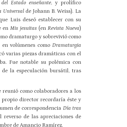
 del Estado enseñante
, y prolífico
a Universal
de Johann B. Weiss). La
 que Luis deseó establecer con su
ce en
Mis jesuitas
(en
Revista Nueva
)
 como dramaturgo y sobrevivió como
eja en volúmenes como
Dramaturgia
icó varias piezas dramáticas con el
aba. Fue notable su polémica con
a de la especulación bursátil, tras
e reunió como colaboradores a los
 propio director recordaría éste y
volumen de correspondencia
Día tras
l reverso de las apreciaciones de
 nombre de Amancio Ramírez.