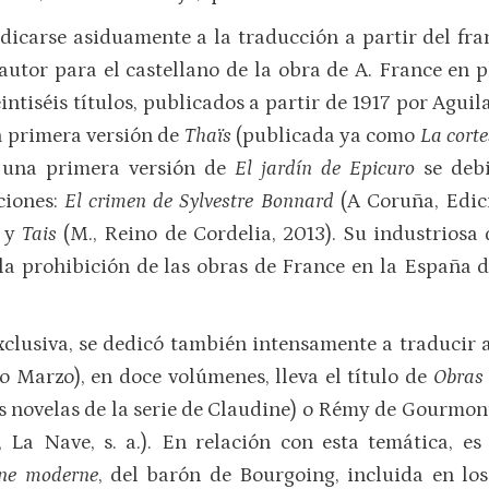
dicarse asiduamente a la traducción a partir del fran
autor para el castellano de la obra de A. France en 
intiséis títulos, publicados a partir de 1917 por Aguila
na primera versión de
Thaïs
(publicada ya como
La cort
o una primera versión de
El jardín de Epicuro
se deb
ciones:
El crimen de Sylvestre Bonnard
(A Coruña, Edic
) y
Tais
(M., Reino de Cordelia, 2013). Su industriosa
la prohibición de las obras de France en la España 
xclusiva, se dedicó también intensamente a traducir 
 Marzo), en doce volúmenes, lleva el título de
Obras
las novelas de la serie de Claudine) o Rémy de Gourmo
 La Nave, s. a.). En relación con esta temática, es
gne moderne
, del barón de Bourgoing, incluida en lo