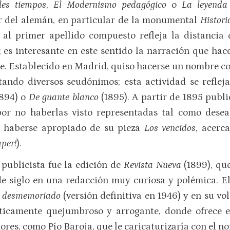
les tiempos
,
El Modernismo pedagógico
o
La leyenda
r del alemán, en particular de la monumental
Histori
 al primer apellido compuesto refleja la distancia
 es interesante en este sentido la narración que ha
rle. Establecido en Madrid, quiso hacerse un nombre
optando diversos seudónimos; esta actividad se refl
1894) o
De guante blanco
(1895). A partir de 1895 publ
por no haberlas visto representadas tal como dese
 haberse apropiado de su pieza
Los vencidos
, acerc
aper!
).
publicista fue la edición de
Revista Nueva
(1899), qu
de siglo en una redacción muy curiosa y polémica. El
n desmemoriado
(versión definitiva en 1946) y en su 
sticamente quejumbroso y arrogante, donde ofrece e
ores, como Pío Baroja, que le caricaturizaría con el