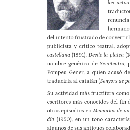
los actua
traducto
renuncia
hermano;
del intento frustrado de converti
publicista y crítico teatral, ad
castellana
(1891),
Desde la platea
(
nombre genérico de
Semiteatro
, 
Pompeu Gener, a quien acusó de
traducirla al catalán (
Senyors de p
Su actividad más fructífera como 
escritores más conocidos del fin 
otros episodios en
Memorias de u
día
(1950), en un tono caracterí
algunos de sus antiguos colaborad