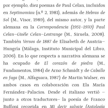
por ejemplo, diez poemas de Paul Celan, incluidos
en
Septimomiau
(n.º 2, 1981), además de
Hebras de
Sol
(M., Visor, 1989), del mismo autor, y la parte
alemana en la
Correspondencia (1951
–
1970) Paul
Celan
–
Gisèle Celan
–
Lestrange
(M., Siruela, 2008).
También
Versos de 1887
de Elisabeth de Austria–
Hungría (Málaga, Instituto Municipal del Libro,
2006). En lo que respecta a narrativa alemana se
ha ocupado de
El corazón de piedra
(M.,
Fundamentos, 1984) de Arno Schmidt y de
Caballo
en fuga
(M., Alfaguara, 1987) de Martin Walser, en
ambos casos en colaboración con Ela María
Fernández–Palacios. Desde el italiano vertió –
junto a otros traductores– la poesía de Franco
Buffoni recogida en
Mi decir salvaje (Antología