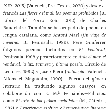
1979
–
2015)
(Valencia, Pre–Textos, 2020) y desde el
francés
Las flores del mal: los poemas prohibidos
(B.,
Libros del Zorro Rojo, 2012) de Charles
Baudelaire. También se ha ocupado de poetas en
lengua catalana, como Antoni Marí (
Un viaje de
invierno
, B., Península, 1989), Pere Gimferrer
(algunos poemas incluidos en
El Vendaval
,
Península, 1988 y posteriormente en
Arde el mar, el
vendaval, la luz. Primera y última poesía
, Círculo de
Lectores, 1992) y Josep Piera (
Antología
, Valencia,
Alfons el Magnànim, 1990). Fuera del género
literario ha traducido algunos ensayos, en
colaboración con E. M.ª Fernández–Palacios,
como
El arte de los países socialistas
(M., Cátedra,
1982) o
Experiencia estética y hermenéutica literaria