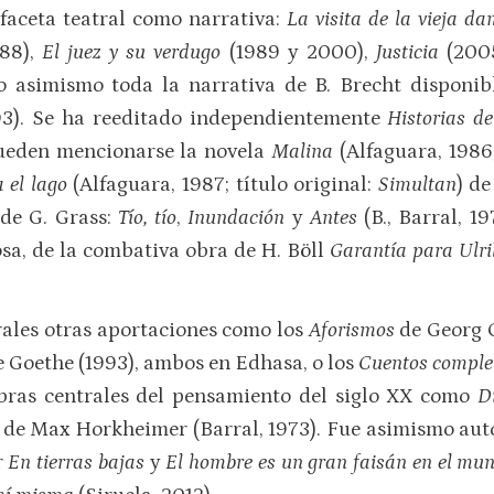
faceta teatral como narrativa:
La visita de la vieja d
988),
El juez y su verdugo
(1989 y 2000),
Justicia
(200
 asimismo toda la narrativa de B. Brecht disponibl
93). Se ha reeditado independientemente
Historias d
pueden mencionarse la novela
Malina
(Alfaguara, 1986
a el lago
(Alfaguara, 1987; título original:
Simultan
) d
 de G. Grass:
Tío, tío
,
Inundación
y
Antes
(B., Barral, 1
sa, de la combativa obra de H. Böll
Garantía para Ulr
ales otras aportaciones como los
Aforismos
de Georg 
e Goethe (1993), ambos en Edhasa, o los
Cuentos compl
obras centrales del pensamiento del siglo XX como
D
a
de Max Horkheimer (Barral, 1973). Fue asimismo autor
r
En tierras bajas
y
El hombre es un gran faisán en el mu