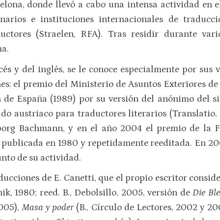
elona, donde llevó a cabo una intensa actividad en 
narios e instituciones internacionales de traduc
uctores (Straelen, RFA). Tras residir durante var
ma.
s y del inglés, se le conoce especialmente por sus 
nes: el premio del Ministerio de Asuntos Exteriores d
n de España (1989) por su versión del anónimo del s
ado austriaco para traductores literarios (Translatio
eborg Bachmann, y en el año 2004 el premio de la
, publicada en 1980 y repetidamente reeditada. En 20
nto de su actividad.
ucciones de E. Canetti, que el propio escritor conside
ik, 1980; reed. B., Debolsillo, 2005, versión de
Die Bl
2005),
Masa y poder
(B., Círculo de Lectores, 2002 y 20