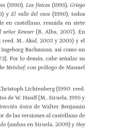
ama
(1990),
Los físicos
(1995),
Griego
5) y
El valle del caos
(1990), todos
e en castellano, reunida en siete
el señor Keuner
(B., Alba, 2007). En
; reed. M., Akal, 2003 y 2005) y el
e Ingeborg Bachmann, así como un
973). Por lo demás, cabe señalar su
ike Meinhof
, con prólogo de Manuel
Christoph Lichtenberg (1990; reed.
etos
de W. Hauff (M., Siruela, 1995 y
irección única
de Walter Benjamin
 de las versiones al castellano de
ndo
(ambas en Siruela, 2009) y
Hoy