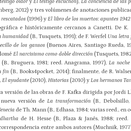
 testigo oidor
y
El testigo escuchón
),
La conciencia de las 
enberg, 2012) y tres volúmenes de anotaciones public
 rescatados
(1996) y
El libro de los muertos:
apuntes 194
ográfica e históricamente cercanos a Canetti. De K.
la humanidad
(B., Tusquets, 1991); de F. Werfel
Una letra
cillo de los gansos
(Buenos Aires, Santiago Rueda, 1
alomé
El narcisismo como doble dirección
(Tusquets, 1982
(B., Bruguera, 1981; reed. Anagrama, 1997),
La
noche
 fin
(B., Books4pocket, 2014); finalmente, de R. Wals
,
El ayudante
(2010),
Historias
(2010) y
Los hermanos Ta
 versión de las obras de F. Kafka dirigida por Jordi 
 nueva versión de
La transformación
(B., Debolsill
Venecia
de Th. Mann (B., Edhasa, 1984; varias reed., en
ddhartha
de H. Hesse (B., Plaza & Janés, 1988; reed.
 correspondencia entre ambos autores (Muchnik, 1977