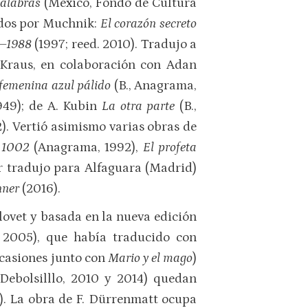
palabras
(México, Fondo de Cultura
ados por Muchnik:
El corazón secreto
2–1988
(1997; reed. 2010). Tradujo a
 Kraus, en colaboración con Adan
 femenina azul pálido
(B., Anagrama,
949); de A. Kubin
La otra parte
(B.,
). Vertió asimismo varias obras de
 1002
(Anagrama, 1992),
El profeta
er tradujo para Alfaguara (Madrid)
nner
(2016).
Llovet y basada en la nueva edición
o, 2005), que había traducido con
 ocasiones junto con
Mario y el mago
)
 Debolsilllo, 2010 y 2014) quedan
). La obra de F. Dürrenmatt ocupa