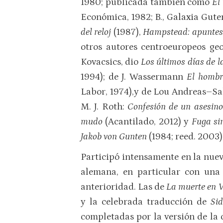
1980; publicada también como
El
Económica, 1982; B., Galaxia Gut
del reloj
(1987),
Hampstead: apuntes
otros autores centroeuropeos ge
Kovacsics, dio
Los últimos días de 
1994); de J. Wassermann
El hombre
Labor, 1974),y de Lou Andreas–S
M. J. Roth:
Confesión de un asesino
mudo
(Acantilado, 2012) y
Fuga sin
Jakob von Gunten
(1984; reed. 2003)
Participó intensamente en la nueva
alemana, en particular con una
anterioridad. Las de
La muerte en 
y la celebrada traducción de
Si
completadas por la versión de la