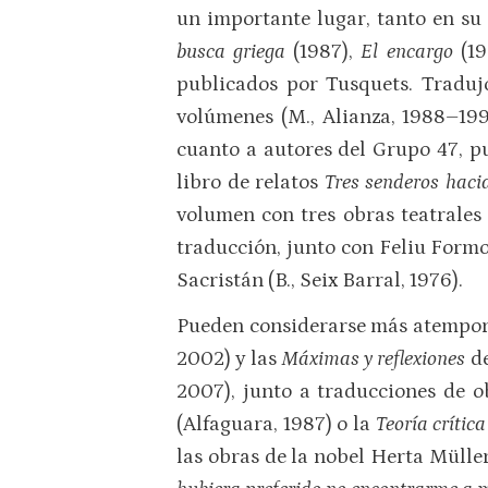
un importante lugar, tanto en su 
busca griega
(1987),
El encargo
(1
publicados por Tusquets. Tradujo
volúmenes (M., Alianza, 1988–19
cuanto a autores del Grupo 47, 
libro de relatos
Tres senderos haci
volumen con tres obras teatrales
traducción, junto con Feliu Formo
Sacristán (B., Seix Barral, 1976).
Pueden considerarse más atempor
2002) y las
Máximas y reflexiones
d
2007), junto a traducciones de 
(Alfaguara, 1987) o la
Teoría crític
las obras de la nobel Herta Mülle