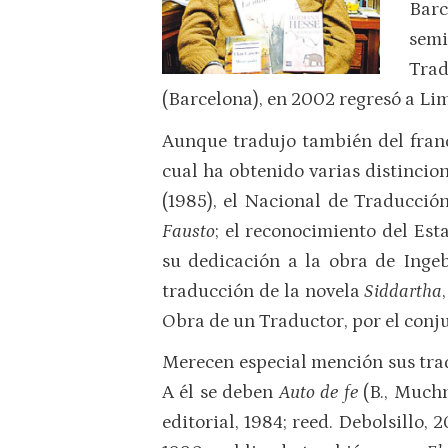
Barc
semi
Trad
(Barcelona), en 2002 regresó a Li
Aunque tradujo también del francé
cual ha obtenido varias distincio
(1985), el Nacional de Traducció
Fausto
; el reconocimiento del Est
su dedicación a la obra de Ing
traducción de la novela
Siddartha
Obra de un Traductor, por el conju
Merecen especial mención sus trad
A él se deben
Auto de fe
(B., Muchn
editorial, 1984; reed. Debolsillo, 